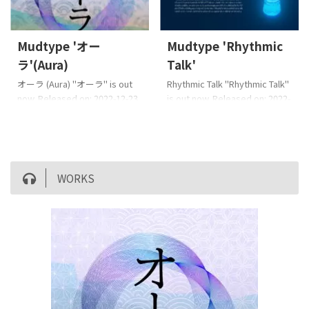
Mudtype 'オー
Mudtype 'Rhythmic
ラ'(Aura)
Talk'
オーラ (Aura) "オーラ" is out
Rhythmic Talk "Rhythmic Talk"
now. Released on: 2022-12-23
is out now. Released on: 2022-
Music : Mudtype Mudtype
9-9 Instrumental dengan
Setiap orang memiliki
gambar manusia, hewan, dan
karakteristik unik seperti
alam yang menenun menjadi
individualitas dan kekuatan.
satu kesatuan musik dengan
Dengan kata lain, semua
ritme mereka sendiri, seolah-
WORKS
manusia adalah jenius. Ini
olah sedang bercakap-cakap.
seperti pria dan wanita keren
Elektronik. Music : Mudtype
yang sedang s ...
©2022 ...