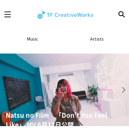
Music
Artists
Natsu no Film 「Don't You Feel
Like」 MV 6月12日公開