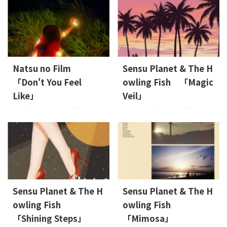
隣に ...
on: 2026-5-1 Lyrics: Osier,
(English ver.)" is out now.
Sensu PlanetMusic: Sensu
Released on: 2026-2-13 Lyrics:
PlanetArrange: Sensu Planet
Leon Munandar, rukinoMusic:
& The Howling Fish, 五十嵐 耕
rukinoArrange: HIEDA JAN:
平 About the Music 2人の愛の
4573529370887 About the
世界を紡いでいきたい。2人だ
Music 胸がときめく甘いポップ
Natsu no Film
Sensu Planet & The H
けの愛の世界に没入したい。
R&Bサウンドと、誰かを好きで
「Don't You Feel
owling Fish 「Magic
そんなミッドナイトに首都高
笑顔になり、話したくなり、一
を流しながら、都会のネオン
緒に歩きたいという想いを ...
Like」
Veil」
とソウルが溶け合う時間を ...
Don't You Feel Like "Don't You
Magic Veil "Magic Veil" is out
Feel Like" is out now.
now. Released on: 2025-8-27
Released on: 2025-9-26 Lyrics:
Lyrics: Osier, Sensu
hazelmusicMusic:
PlanetMusic: Sensu
hazelmusicArrange: HIEDA
PlanetArrange: Sensu Planet
JAN: 4573529370863 About
& The Howling Fish, HIEDA
the Music 甘くポップなR&Bサ
JAN: 4573529370856 About
ウンドと、誰かを好きになる恥
the Music 恋に落ちていくドキ
Sensu Planet & The H
Sensu Planet & The H
ずかしさとワクワク、笑顔を向
ドキと、音に揺れる浮遊感と高
owling Fish
owling Fish
けたり話したり一緒に歩きた
まり。「Magic Veil」は感情の
い気持ちを描いた素直な歌詞
波までそっと揺らしながら、
「Shining Steps」
「Mimosa」
が胸をときめかせるナンバ
近くの海まで静か ...