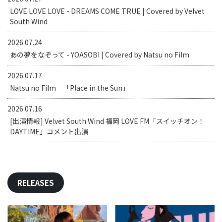
LOVE LOVE LOVE - DREAMS COME TRUE | Covered by Velvet
South Wind
2026.07.24
あの夢をなぞって - YOASOBI | Covered by Natsu no Film
2026.07.17
Natsu no Film 「Place in the Sun」
2026.07.16
[出演情報] Velvet South Wind 福岡 LOVE FM「スイッチオン！
DAYTIME」コメント出演
RELEASES