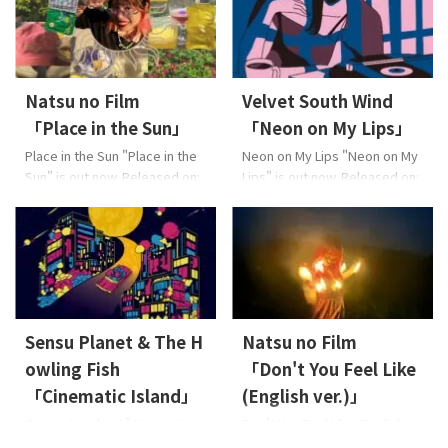
Natsu no Film
Velvet South Wind
「Place in the Sun」
「Neon on My Lips」
Place in the Sun "Place in the
Neon on My Lips "Neon on My
Sun" is out now. Released on:
Lips" is out now. Released on:
2026-7-17 Lyrics: 三浦 誠司
2026-7-3 Lyrics: NaoMusic:
Music: 三浦 誠司Arrange:
Nao, 溝下 創Arrange: 溝下 創
HIEDA About the Music Natsu
About the Music 「大人の恋
no Filmの最新シングル「Place
愛」というけれど、恋をすれば
in the Sun」は、明るく穏やか
大人になることがない。泣い
でPOPなR&Bナンバー。やわら
たり、駄々をこねたり――。本作
かな日差しのようにリスナー
は、そんな大人の強がりの裏
Sensu Planet & The H
Natsu no Film
を包み込み、本来の自分らし
にある「心の脆さ」と愛おし
さや素直な感情を取り戻す大
い機微を繊細に描いた楽曲で
owling Fish
「Don't You Feel Like
切さを優しく描きます。軽やか
す。何歳になっても隠しきれな
「Cinematic Island」
(English ver.)」
なサウンドとLeo ...
い不器用な本音を、メロディに
Cinematic Island "Cinematic
Don't You Feel Like (English
乗せて届けます。あなたの恋の
Island" is out now. Released
ver.) "Don't You Feel Like