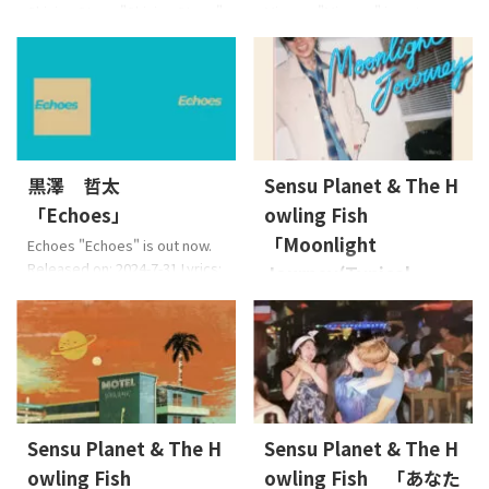
Shining Steps "Shining Steps"
Mimosa "Mimosa" is out now.
ー。Natsu no Fi ...
is out now. Released on: 2025-
Released on: 2024-9-18 Lyrics:
2-19 Lyrics: Osier, Sensu
Osier, Sensu PlanetMusic:
PlanetMusic: Sensu
Sensu PlanetArrange: Sensu
PlanetArrange: Sensu Planet
Planet & The Howling Fish
& The Howling Fish JAN:
JAN: 4573529370788 About
4573529370825 About the
the Music 大変な毎日を送って
Music ディスコでレディと夢中
いるあなたに。「色々あるけ
黒澤 哲太
Sensu Planet & The H
で話し、踊る。ディスコで踊り
ど今日もお疲れ様」「小さな
「Echoes」
owling Fish
Stepを踏んでいる様子と、煌
幸せを感じて生きて行こう」
めく人生の階段(Step)をのぼる
という想いを込め、「小さな
「Moonlight
Echoes "Echoes" is out now.
事を表現したタ ...
幸せ、希望」という意味で幸
Released on: 2024-7-31 Lyrics:
Journey(Typical
せの象徴 ...
黒澤 哲太Music: 黒澤 哲太
Ver)」
Arrange: 黒澤 哲太 JAN:
Moonlight Journey(Typical
4573529370764 About the
Ver) "Moonlight
Music この曲には人と人とがお
Journey(Typical Ver)" is out
互いの純な気持ちを伝えあ
now. Released on: 2023-9-30
い、分かち合う様を水をテー
Lyrics: Sensu PlanetMusic:
マに例えて表現しています。今
Sensu Planet & The H
Sensu Planet & The H
Sensu PlanetArrange: Sensu
の自分の思いを曲として落と
Planet, Uncle Gee, Bandado
し込めた気がして、それだけ思
owling Fish
owling Fish 「あなた