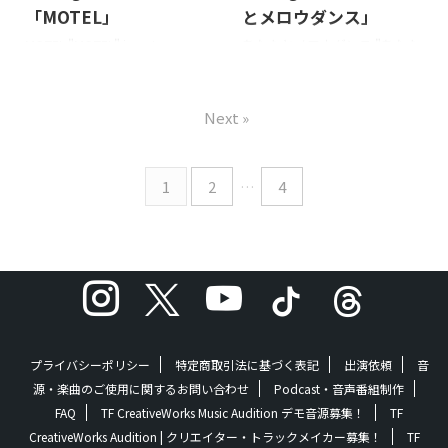
JAN: 4573529370719 ©2021
い入れも強い曲なので今後沢
「MOTEL」
とメロウダンス」
Sense Planet managed with
山歌っていければと思います。
MOTEL "MOTEL" is out now.
あなたとメロウダンス "あなた
TF CreativeWorks℗2023 Se ...
（黒澤哲太） ©2024 TF
Released on: 2023-4-22 Lyrics:
とメロウダンス" is out now.
CreativeW ...
Sensu PlanetMusic: Sensu
Released on: 2021-12-4 Lyrics:
PlanetArrange: Sensu Planet,
Sensu PlanetMusic: Sensu
Next »
Uncle Gee, Bandado (except
PlanetArrange: Sensu Planet,
1: Sensu Planet | except 2, 8:
Uncle Gee JAN:
Sensu Planet, Uncle Gee |
4573529370696 ©2021 Sense
1
2
…
4
except 3: Sensu Planet, Beach
Planet managed with TF
Yunko, Bandado) Empty Lobby
CreativeWorks℗2021 Sense
Pa ...
Planet managed with TF
CreativeWorks 有名音楽配信
スト ...
プライバシーポリシー
特定商取引法に基づく表記
出演依頼
音
源・楽曲のご使用に関するお問い合わせ
Podcast・音声番組制作
FAQ
TF CreativeWorks Music Audition デモ音源募集！
TF
CreativeWorks Audition | クリエイター・トラックメイカー募集！
TF