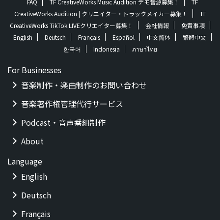
FAQ
TF CreativeWorks Music Audition デモ音源募集！
TF
CreativeWorks Audition | クリエイター・トラックメイカー募集！
TF
CreativeWorks TikTok LIVEクリエイター募集！
会社情報
免責事項
English
Deutsch
Français
Español
中文简体
繁體中文
한국어
Indonesia
ภาษาไทย
For Businesses
音楽制作・楽曲制作のお問い合わせ
音楽著作権管理代行サービス
Podcast・音声番組制作
About
Language
English
Deutsch
Français