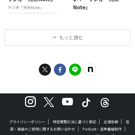
は、Spotify、iTunesの
ちら 過去の放送は、Spotify、
Note」
ラジオ「光秋Note」
Podcastでも配信中！
iTunesのPodcastでも配信中！
2020.12.2放送回 田中光秋がパ
ラジオ「光秋Note」
ーソナリティを務める「光秋
2020.11.25放送回 田中光秋が
Note」。2020年12月2日放送
パーソナリティを務める「光秋
回。 クリスマスの想い出とい
Note」。2020年11月25日放送
もっと読む
うと、みなさんも一つ、二つあ
回。 今年も残すところ後一か
りますよね？そんなクリスマ
月ですね！田中光秋が今まで
スの忘れられない想い出を語
経験がしたことないけど、ドラ
っています！それでは今日もエ
マでよく見ていて、年内に体験
ンジン全開でいきましょう！
したい！というコトを話して
番組公式HPはこちら 過去の放
います。それでは今日もエンジ
送は、Spotify、iTunesの
ン全開でいきましょう！ 番組
Podcastでも配信中！
公式HPはこちら 過去の放送
は、Spotify、iTunesの
Podcastでも配信中！
プライバシーポリシー
特定商取引法に基づく表記
出演依頼
音
源・楽曲のご使用に関するお問い合わせ
Podcast・音声番組制作