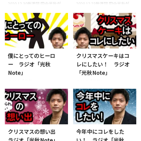
2020.12.30放送回 田中光秋が
2020.12.23放送回 田中光秋が
パーソナリティを務める「光秋
パーソナリティを務める「光秋
Note」。2020年12月30日放送
Note」。2020年12月23日放送
回。最終回。 2020年、今年を
回。 中学生の時に柔軟剤にハ
漢字一文字で表すと「密」だ
マったきっかけから、2020年
そうです。田中光秋の2020年
末時点の田中光秋のオススメ
を漢字一文字で表すと？それ
柔軟剤もご紹介しています。そ
では今日もエンジン全開でい
れでは今日もエンジン全開で
僕にとってのヒーロ
クリスマスケーキはコ
きましょう！ 2年間にわたり放
いきましょう！ オススメの柔
送してまいりました田中光秋の
軟剤については、こちらの動
ー ラジオ「光秋
レにしたい！ ラジオ
「光秋Note」。 今回が最終回
画で詳しくご紹介しています
Note」
「光秋Note」
となります。 いままでお聴き
ので、よろしければ合わせてご
ラジオ「光秋Note」
ラジオ「光秋Note」
いただきましたリスナーの皆
覧ください。 オススメの柔軟
2020.12.16放送回 田中光秋が
2020.12.9放送回 田中光秋がパ
様に改めて御礼を申し上げま
剤 BEST4 番組公式HPはこち
パーソナリティを務める「光秋
ーソナリティを務める「光秋
す。 また、引き続き田中光秋
ら 過去の放送は、Spotify、
Note」。2020年12月16日放送
Note」。2020年12月9日放送
の応援をよろしくお願いしま
iTunesのPodcastでも配信中 ...
回。 田中光秋にとってヒーロ
回。 今年のクリスマスケーキ
す。 番組公式H ...
ーとは？常に軸となって支えて
はコレにしたい！リスナーさ
くれているヒーローについて
んが迷っている三種類のケーキ
語ります。それでは今日もエン
から田中光秋が選びます。それ
クリスマスの想い出
今年中にコレをした
ジン全開でいきましょう！ 番
では今日もエンジン全開でい
ラジオ「光秋Note」
い！ ラジオ「光秋
組公式HPはこちら 過去の放送
きましょう！ 番組公式HPはこ