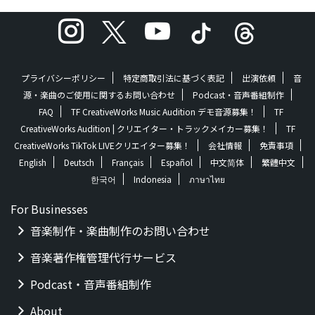
プライバシーポリシー
特定商取引法に基づく表記
出演依頼
音
源・楽曲のご使用に関するお問い合わせ
Podcast・音声番組制作
FAQ
TF CreativeWorks Music Audition デモ音源募集！
TF
CreativeWorks Audition | クリエイター・トラックメイカー募集！
TF
CreativeWorks TikTok LIVEクリエイター募集！
会社情報
免責事項
English
Deutsch
Français
Español
中文简体
繁體中文
한국어
Indonesia
ภาษาไทย
For Businesses
音楽制作・楽曲制作のお問い合わせ
音楽著作権管理代行サービス
Podcast・音声番組制作
About