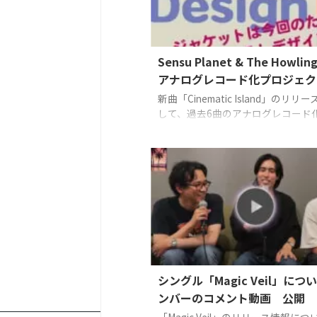
Sensu Planet & The Howling
アナログレコード化プロジェク
新曲「Cinematic Island」のリリ
して、過去6曲のアナログレコード
ェクトをクラウドファンディングで
り開始致しました。 【ご支援の締
は】2026年6月15日23:59までです
額100万円を目指す挑戦となります。
80年代ソウルの温もりを今の時代
Sensu Planet & The Howling Fi
アナログレコード化で新しい音楽体
に創りたいと考えています。 初の
レコード化へ向けて最後まで頑張り
で、もしよろし ...
シングル「Magic Veil」につ
ンバーのコメント動画 公開
「Magic Veil」のリリース情報に