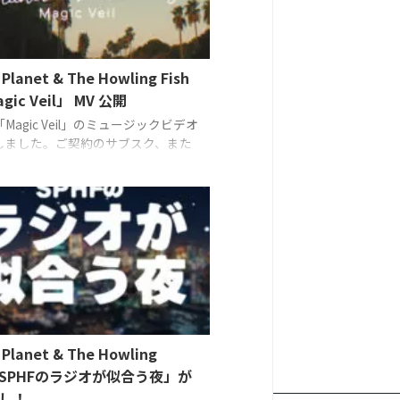
 Planet & The Howling Fish
ic Veil」 MV 公開
Magic Veil」のミュージックビデオ
しました。ご契約のサブスク、また
Tubeでご覧ください。 公開日：2025
28日（金） より公 開：Apple
、Spotify、YouTube Musicなどの主要
デオ配信ストア、ならびに
be。
 Planet & The Howling
h「SPHFのラジオが似合う夜」が
し！