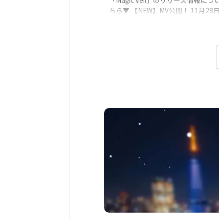
ちら▼ 【NEW】MV公開！ 11月28
にApple Music, Spotify, YouTube 
有名音楽配信ストアで「Magic Vei
ージックビデオを公開！