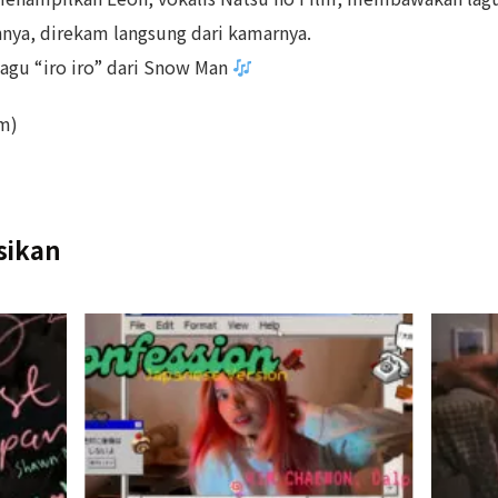
nnya, direkam langsung dari kamarnya.
lagu “iro iro” dari Snow Man
lm)
sikan