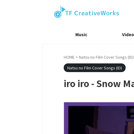
Music
Video
HOME
>
Natsu no Film Cover Songs (ID)
Natsu no Film Cover Songs (ID)
iro iro - Snow M