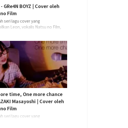
 - GRe4N BOYZ | Cover oleh
no Film
ah seri lagu cover yang
lkan Leon, vokalis Natsu no Film,
kan lagu-lagu yang ia sukai atau
ru-baru ini menarik perhatiannya,
 langsung dari kamar tidurnya.Kali
 membawakan cover “Ai Uta” dari
 BOYZ
Vocals, ...
ore time, One more chance
ZAKI Masayoshi | Cover oleh
no Film
ah seri lagu cover yang
lkan Leon, vokalis Natsu no Film,