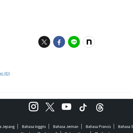
n (ID)
a Jepang
Bahasa Inggris
Bahasa Jerman
Bahasa Prancis
Bahasa 