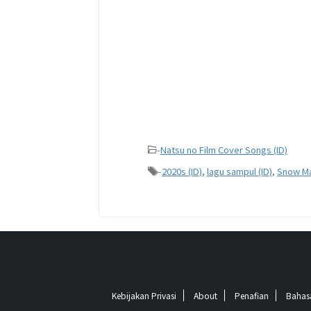
-
Natsu no Film Cover Songs (ID)
-
2020s (ID)
,
lagu sampul (ID)
,
Snow Ma
Kebijakan Privasi
About
Penafian
Bahas