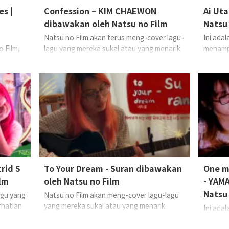
s |
Confession – KIM CHAEWON
Ai Uta
dibawakan oleh Natsu no Film
Natsu 
Natsu no Film akan terus meng-cover lagu-
Ini adal
 Film,
lagu yang mereka sukai atau yang menarik
menampi
ai atau
perhatian mereka.Kali ini, mereka
membawa
irekam
membawakan “Confession (Japanese
yang ba
, ia
Version)” oleh KIM CHAEWON
Vokal:
direkam
hawn
Natsu no Film
ini, ia
GRe4N
trid S
To Your Dream - Suran dibawakan
One m
lm
oleh Natsu no Film
- YAMA
Natsu 
agu yang
Natsu no Film akan meng-cover lagu-lagu
rhatian
yang mereka sukai atau yang menarik
Ini adal
 adalah
perhatian mereka.Kali ini, lagu “To Your
menampi
id
Dream” oleh Suran
Vokal, Gitar: Natsu