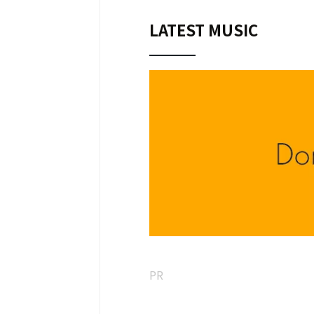
Vokal, Gitar: Natsu no Film
LATEST MUSIC
PR