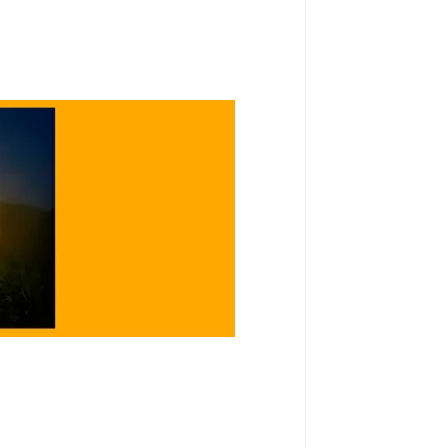
kan lagu-lagu yang ia sukai atau
ru-baru ini menarik perhatiannya,
langsung dari kamarnya.Kali ini, ia
akan “One more time, One more
 karya YAMAZAK ...