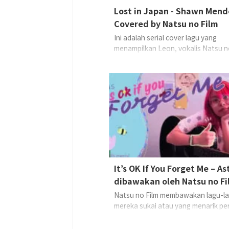
Lost in Japan - Shawn Mende
Covered by Natsu no Film
Ini adalah serial cover lagu yang
menampilkan Leon, vokalis Natsu no
membawakan lagu-lagu yang ia cint
yang baru menarik perhatiannya, d
langsung dari kamar tidurnya.Kali ini
meng-cover “Lost in Japan” dari S
Mendes
Vocals, Gu ...
It’s OK If You Forget Me – As
dibawakan oleh Natsu no Fi
Natsu no Film membawakan lagu-l
mereka sukai atau yang menarik pe
mereka.Kali ini, lagu pilihan mereka
“It’s OK If You Forget Me” dari Astr