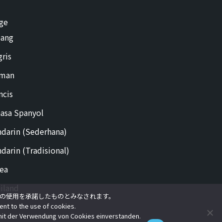
ge
ang
gris
rman
ncis
asa Spanyol
darin (Sederhana)
darin (Tradisional)
ea
iland
e の使用を承諾したものとみなされます。
ent to the use of cookies.
 mit der Verwendung von Cookies einverstanden.