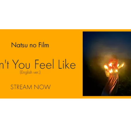
membawa
no Film
yang ba
direkam 
membaw
chance”