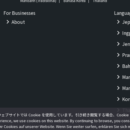
Mandarin (Tradisional)
Bahasa Korea
Thailand
For Businesses
Langua
About
Jep
Ing
Je
Pra
Bah
Man
Man
Kor
Tha
ブサイトでは Cookie を使用しています。引き続き閲覧する場合、Cooki
rience, we use cookies on this website. By continuing to browse, you cons
ir Cookies auf unserer Website. Wenn Sie weiter surfen, erklären Sie sich