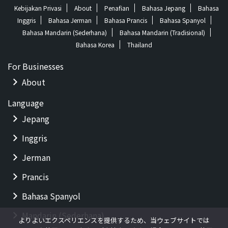
Kebijakan Privasi
About
Penafian
Bahasa Jepang
Bahasa
Inggris
Bahasa Jerman
Bahasa Prancis
Bahasa Spanyol
Bahasa Mandarin (Sederhana)
Bahasa Mandarin (Tradisional)
Bahasa Korea
Thailand
For Businesses
About
Language
Jepang
Inggris
Jerman
Prancis
Bahasa Spanyol
Mandarin (Sederhana)
よりよいエクスペリエンスを提供するため、当ウェブサイトでは