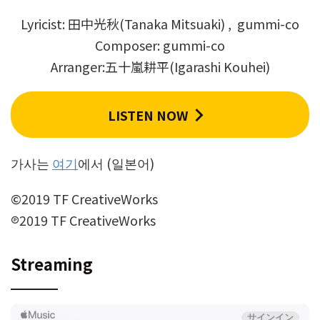
Lyricist: 田中光秋(Tanaka Mitsuaki) , gummi-co
Composer: gummi-co
Arranger:五十嵐耕平(Igarashi Kouhei)
LISTEN NOW
가사는
여기
에서 (일본어)
©2019 TF CreativeWorks
℗2019 TF CreativeWorks
Streaming