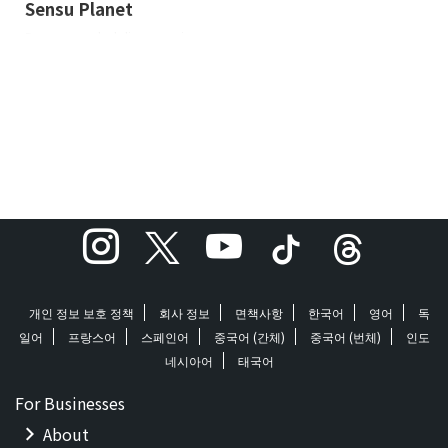
Sensu Planet
Recommended disco music
selected by Sense Planet
70's~80's 소울, 디스코, 펑크 등
을 뿌리 음악으로 삼고 있는
Sensu Planet & The Howling
Fish, 그런 Sensu Planet & The
Howling Fish의 멤버들이 선택
한 디스코 넘버를 모아보았다.
먼저 보컬 Sensu Planet 편입니
다. Sunny - Boney M 이번에 발
표한 'Shining Steps'의 ...
개인 정보 보호 정책
회사 정보
면책사항
한국어
영어
독
일어
프랑스어
스페인어
중국어 (간체)
중국어 (번체)
인도
네시아어
태국어
For Businesses
About