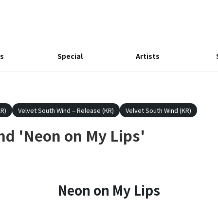
s
Special
Artists
R)
Velvet South Wind – Release (KR)
Velvet South Wind (KR)
nd 'Neon on My Lips'
Neon on My Lips