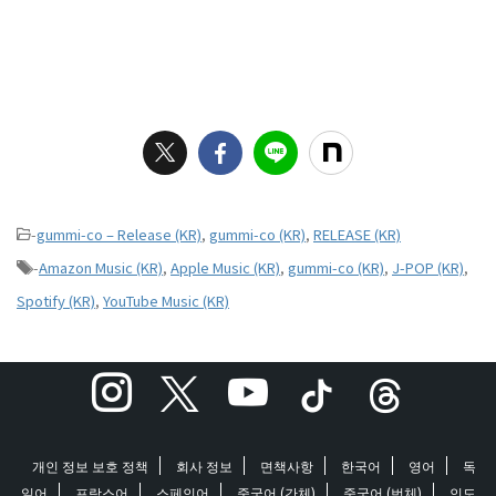
-
gummi-co – Release (KR)
,
gummi-co (KR)
,
RELEASE (KR)
-
Amazon Music (KR)
,
Apple Music (KR)
,
gummi-co (KR)
,
J-POP (KR)
,
Spotify (KR)
,
YouTube Music (KR)
개인 정보 보호 정책
회사 정보
면책사항
한국어
영어
독
일어
프랑스어
스페인어
중국어 (간체)
중국어 (번체)
인도