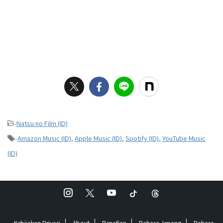
-
Natsu no Film (ID)
-
Amazon Music (ID)
,
Apple Music (ID)
,
Spotify (ID)
,
YouTube Music
(ID)
Kebijakan Privasi
About
Penafian
Bahasa Jepang
Bahasa