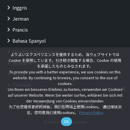
Inggris
Jerman
Prancis
Bahasa Spanyol
Mandarin (Sederhana)
よりよいエクスペリエンスを提供するため、当ウェブサイトでは
Cookie を使用しています。引き続き閲覧する場合、Cookie の使用
Mandarin (Tradisional)
を承諾したものとみなされます。
To provide you with a better experience, we use cookies on this
Korea
website. By continuing to browse, you consent to the use of
cookies.
Thailand
Um Ihnen ein besseres Erlebnis zu bieten, verwenden wir Cookies
auf unserer Website. Wenn Sie weiter surfen, erklären Sie sich mit
der Verwendung von Cookies einverstanden.
为了给您提供更好的体验，我们在网站上使用cookies。 通过继续浏
览，您同意我们使用cookies。
Privacy Policy
OK
© 2026 TF CreativeWorks