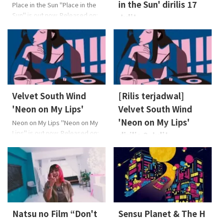
in the Sun' dirilis 17
Place in the Sun "Place in the
Sun" is out now. Released on:
Juli!
2026-7-17 Lyrics: 三浦 誠司
Information Natsu no Film
(MIURA Seiji)Music: 三浦 誠司
akan merilis single “Place in
(MIURA Seiji)Arrange: HIEDA
the Sun” secara digital pada
About the Music Single
17 Juli!Lagu POP R&B yang
terbaru Natsu no Film, “Place
nyaman, membuai seperti
in the Sun”, adalah lagu R&B
sinar matahari yang lembut.
bernuansa pop yang cerah
Lagu ini dirancang agar Anda
Velvet South Wind
[Rilis terjadwal]
dan m ...
bisa sedikit melepas penat di
'Neon on My Lips'
Velvet South Wind
tengah kesibukan sehari-hari.
'Neon on My Lips'
Neon on My Lips "Neon on My
...
Lips" is out now. Released on:
dirilis 3 Juli!
2026-7-3 Lyrics: NaoMusic:
Information Velvet South Wind
Nao, 溝下 創(MIZOSHITA
akan merilis single pertama
Hajime)Arrange: 溝下 創
mereka, “Neon on My Lips”,
(MIZOSHITA Hajime) About the
secara digital pada tanggal 3
Music Nao, vokalis grup ini,
Juli! Lagu ini menghadirkan
berkata: “Meskipun disebut
nuansa urban, keren, dan
‘cinta orang dewasa’, kita
penuh jiwa. Silakan dengarkan
Natsu no Film “Don't
Sensu Planet & The H
tidak akan pernah ...