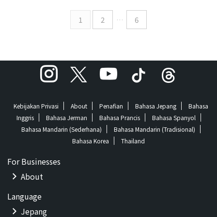
& The Howling Fish, HIEDA
EAN: 4573529370856 About
1
2
…
6
the Music Sensu Planet (Vo)
bercerita: Detak jantung yang
berdebar-debar ...
Kebijakan Privasi
About
Penafian
Bahasa Jepang
Bahasa
Inggris
Bahasa Jerman
Bahasa Prancis
Bahasa Spanyol
Bahasa Mandarin (Sederhana)
Bahasa Mandarin (Tradisional)
Bahasa Korea
Thailand
For Businesses
About
Language
Jepang