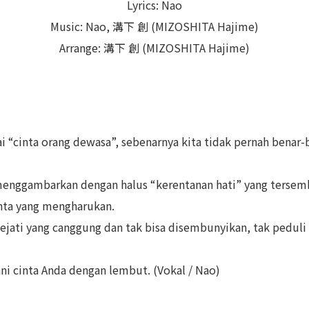
Lyrics: Nao
Music: Nao, 溝下 創 (MIZOSHITA Hajime)
Arrange: 溝下 創 (MIZOSHITA Hajime)
i “cinta orang dewasa”, sebenarnya kita tidak pernah benar
 menggambarkan dengan halus “kerentanan hati” yang tersemb
inta yang mengharukan.
ati yang canggung dan tak bisa disembunyikan, tak peduli b
i cinta Anda dengan lembut. (Vokal / Nao)