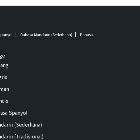
Spanyol
Bahasa Mandarin (Sederhana)
Bahasa
ge
ang
gris
rman
ncis
asa Spanyol
darin (Sederhana)
darin (Tradisional)