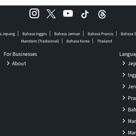
a Jepang
Bahasa Inggris
Bahasa Jerman
Bahasa Prancis
Bahasa 
Mandarin (Tradisional)
Bahasa Korea
Thailand
For Businesses
Langua
About
Jep
Ing
Je
Pra
Bah
Man
Man