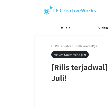
Music
Video
HOME
>
Velvet South Wind (ID)
>
Velvet South Wind (ID)
[Rilis terjadwal
Juli!