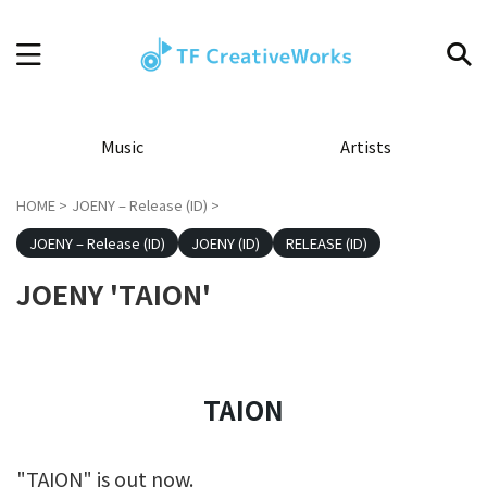
Music
Artists
HOME
>
JOENY – Release (ID)
>
JOENY – Release (ID)
JOENY (ID)
RELEASE (ID)
JOENY 'TAION'
TAION
"TAION" is out now.