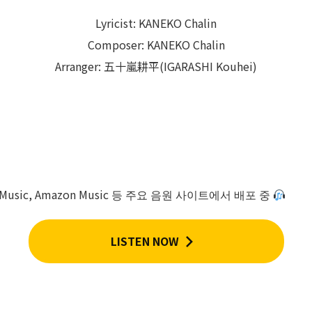
Lyricist: KANEKO Chalin
Composer: KANEKO Chalin
Arranger: 五十嵐耕平(IGARASHI Kouhei)
Tube Music, Amazon Music 등 주요 음원 사이트에서 배포 중
LISTEN NOW