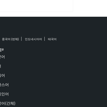
중국어 (번체)
인도네시아어
태국어
ge
본어
어
일어
랑스어
페인어
어(간체)