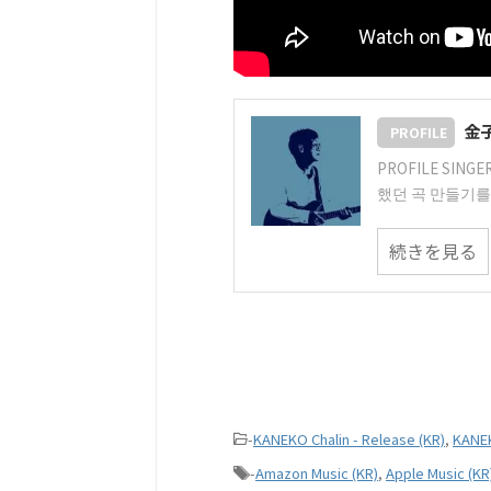
金子
PROFILE
PROFILE SI
했던 곡 만들기를 재
続きを見る
-
KANEKO Chalin - Release (KR)
,
KANEK
-
Amazon Music (KR)
,
Apple Music (KR