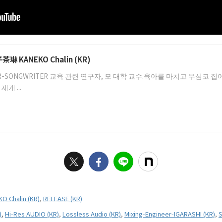
茶琳 KANEKO Chalin (KR)
NGER-SONGWRITER 교육 관련 연구자, 모 대학 교수.육아를 마치고 무심코
개 ...
O Chalin (KR)
,
RELEASE (KR)
)
,
Hi-Res AUDIO (KR)
,
Lossless Audio (KR)
,
Mixing-Engineer-IGARASHI (KR)
,
S