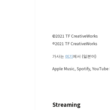
©2021 TF CreativeWorks
℗2021 TF CreativeWorks
가사는
여기
에서 (일본어)
Apple Music, Spotify, You
Streaming