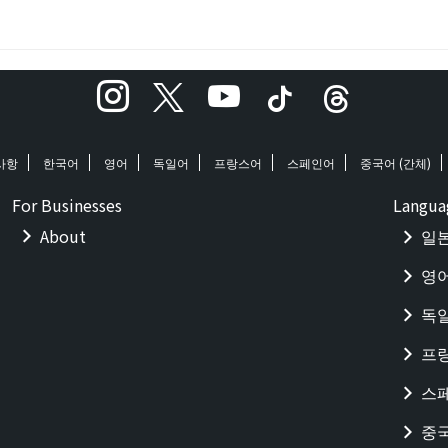
사항
한국어
영어
독일어
프랑스어
스페인어
중국어 (간체)
For Businesses
Langua
About
일
영
독
프
스
중국