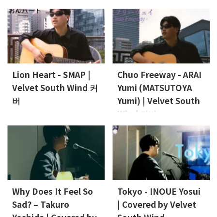
Lion Heart - SMAP |
Chuo Freeway - ARAI
Velvet South Wind 커
Yumi (MATSUTOYA
버
Yumi) | Velvet South
Wind 커버
이 영상은 Velvet South Wind의
보컬 Nao가 부른 커버곡입니다.
이 영상은 Velvet South Wind의
이번에는 SMAP의 “Lion
보컬리스트 Nao가 부른 커버곡
Heart”를 커버했습니다.
입니다.이번에 커버한 곡은
Vocals, Guitar: Nao (Velvet
ARAI Yumi (MATSUTOYA Yumi)
South Wind)
의 “Chuo Freeway”입니다. 보
컬, 기타: Nao (Velvet South
Wind)
Why Does It Feel So
Tokyo - INOUE Yosui
Sad? – Takuro
| Covered by Velvet