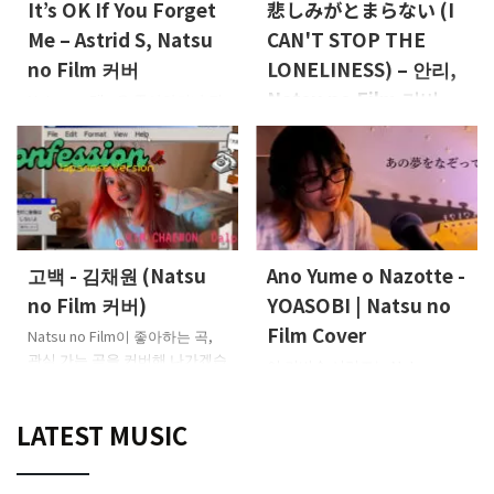
It’s OK If You Forget
悲しみがとまらない (I
Toshiki의 “Komariwarai”를 커
버했습니다
Vocals, Guitar:
Me – Astrid S, Natsu
CAN'T STOP THE
Leon (Natsu no Film)
no Film 커버
LONELINESS) – 안리,
Natsu no Film 커버
Natsu no Film은 좋아하거나 관
심이 가는 곡들을 커버합니다.이
Natsu no Film은 좋아하거나 관
번에는 Astrid의 “It’s OK If You
심이 가는 곡들을 커버해 나갈
Forget Me”
보컬, 기타:
예정입니다.이번에는 안리의
Natsu no Film
「悲しみがとまらない」입니
다
보컬: Natsu no Film
고백 - 김채원 (Natsu
Ano Yume o Nazotte -
no Film 커버)
YOASOBI | Natsu no
Film Cover
Natsu no Film이 좋아하는 곡,
관심 가는 곡을 커버해 나가겠습
이 커버송 시리즈는 Natsu no
니다.이번에는 김채원(KIM
Film의 보컬 Leon이 좋아하는
CHAEWON)의 「Confession
곡이나 최근 관심을 갖게 된 곡
LATEST MUSIC
(Japanese Version)」
보컬:
들을 자신의 방에서 직접 녹음하
Natsu no Film
여 선보이는 시리즈입니다.이번
에는 YOASOBI의 "Ano Yume o