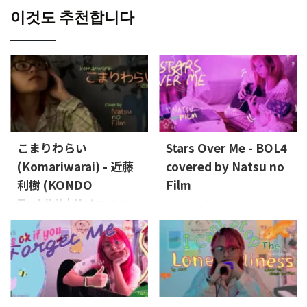
이것도 추천합니다
こまりわらい
Stars Over Me - BOL4
(Komariwarai) - 近藤
covered by Natsu no
利樹 (KONDO
Film
Toshiki) | Natsu no
Natsu no Film이 좋아하는 곡이
나 관심을 끈 곡을 커버해 나가
Film 커버
겠습니다.이번에는 BOL4의
이 영상은 Natsu no Film의 보컬
"Stars Over Me"
보컬, 기타:
Leon이 좋아하는 곡이나 최근에
Natsu no Film
관심을 갖게 된 곡들을 침실에서
바로 녹음해 선보이는 커버 시리
즈입니다.이번에는 KONDO