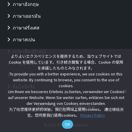
ภาษาอังกฤษ
ภาษาเยอรมัน
ภาษาฝรั่งเศส
ภาษาสเปน
ภาษาจีน (ตัวย่อ)
よりよいエクスペリエンスを提供するため、当ウェブサイトでは
Cookie を使用しています。引き続き閲覧する場合、Cookie の使用
ภาษาจีน (ตัวเต็ม)
を承諾したものとみなされます。
To provide you with a better experience, we use cookies on this
เกาหลี
website. By continuing to browse, you consent to the use of
cookies.
อินโดนีเซีย
Um Ihnen ein besseres Erlebnis zu bieten, verwenden wir Cookies
auf unserer Website. Wenn Sie weiter surfen, erklären Sie sich mit
der Verwendung von Cookies einverstanden.
为了给您提供更好的体验，我们在网站上使用cookies。 通过继续浏
览，您同意我们使用cookies。
Privacy Policy
OK
© 2026 TF CreativeWorks