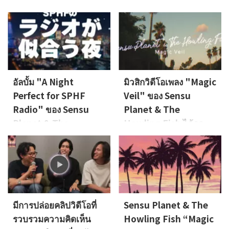
Cinematic Island อัลบั้ม
"Cinematic Island" วางจำหน่าย
เพื่อเป็นการฉลองการปล่อยเพลง
แล้ว Released on: 2026-5-1
ใหม่ "Cinematic Island" เราได้
Lyrics: Osier, Sensu
เปิดโครงการระดมทุนในวันนี้เพื่อ
PlanetMusic: Sensu
นำเพลงเก่า 6 เพลงของเรามา
PlanetArrange: Sensu Planet
บันทึกในรูปแบบแผ่นเสียง
& The Howling Fish, IGARASHI
อนาล็อก [หมดเขตการสนับสนุน]
Kouhei About the Music นักร้อง
15 มิถุนายน 2026 เวลา 23:59 น.
อัลบั้ม "A Night
มิวสิกวิดีโอเพลง "Magic
นำ Sensu Planet กล่าวว่า: เรา
(เวลาญี่ปุ่น) เป้าหมายของเราคือ
Perfect for SPHF
Veil" ของ Sensu
อยากจะร้อยเรีย ...
การระดมทุน 1 ล้านเยน ด้วยการ
Radio" ของ Sensu
Planet & The
...
Planet & The
Howling Fish ได้ถูก
Howling Fish นั้น
ปล่อยออกมาแล้ว
ซาบซึ้งกินใจ!
มิวสิกวิดีโอเพลง "Magic Veil" ได้
ถูกปล่อยออกมาแล้ววันนี้โปรดรับ
รายการวิทยุแบบพูดคุย "SPHF
ชมได้ทางบริการสตรีมมิ่งหรือทาง
Radio-Friendly Nights" ของ
YouTube วันที่ปล่อย: 28
Sensu Planet & The Howling
พฤศจิกายน 2025 (วันศุกร์)รับชม
Fish จะย้ายช่องทางตั้งแต่วันที่ 6
มีการปล่อยคลิปวิดีโอที่
Sensu Planet & The
ได้ทาง: บริการสตรีมมิ่งเพลงหลักๆ
เมษายน (วันอาทิตย์) เป็นต้นไป
เช่น Apple Music, Spotify,
รวบรวมความคิดเห็น
Howling Fish “Magic
โดยจะให้บริการในรูปแบบพอด
YouTube Music และ YouTube