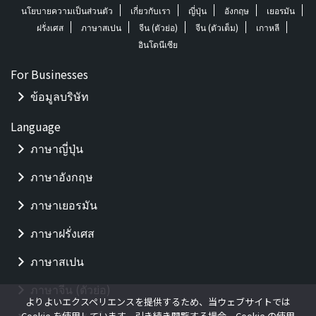
นโยบายความเป็นส่วนตัว
เกี่ยวกับเรา
ญี่ปุ่น
อังกฤษ
เยอรมัน
ฝรั่งเศส
ภาษาสเปน
จีน (ตัวย่อ)
จีน (ตัวเต็ม)
เกาหลี
อินโดนีเซีย
For Businesses
ข้อมูลบริษัท
Language
ภาษาญี่ปุ่น
ภาษาอังกฤษ
ภาษาเยอรมัน
ภาษาฝรั่งเศส
ภาษาสเปน
ภาษาจีน (ตัวย่อ)
よりよいエクスペリエンスを提供するため、当ウェブサイトでは
Cookie を使用しています。引き続き閲覧する場合、Cookie の使用