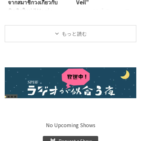
แคสต์ โปรดติดตามและรับฟังได้
จากสมาชิกวงเกี่ยวกับ
Veil”
บนแพลตฟอร์มพอดแคสต์ที่คุณ
ซิงเกิลใหม่ "Magic
Magic Veil อัลบั้ม "Magic Veil"
ชื่นชอบ ชื่อรายการ: SPHF Rad
วางจำหน่ายแล้ว วางจำหน่าย
Veil" ออกมาแล้ว
...
เมื่อ: 27 สิงหาคม 2025 เนื้อเพลง:
คลิกที่นี่เพื่อดูข้อมูลการวาง
Osier, Sensu Planetดนตรี:
もっと読む
จำหน่าย "Magic Veil"▼
Sensu Planetเรียบเรียง: Sensu
【ใหม่】มิวสิกวิดีโอวางจำหน่าย
Planet & The Howling Fish,
แล้ว! มิวสิกวิดีโอเพลง "Magic
HIEDA EAN: 4573529370856
Veil" จะวางจำหน่ายในวันที่ 28
About the Music ความตื่นเต้น
พฤศจิกายน (วันศุกร์) บนบริการ
ของการตกหลุมรักและความรู ...
สตรีมมิ่งเพลงหลัก ๆ เช่น Apple
Music, Spotify และ YouTube
Music!
No Upcoming Shows
Request a Show