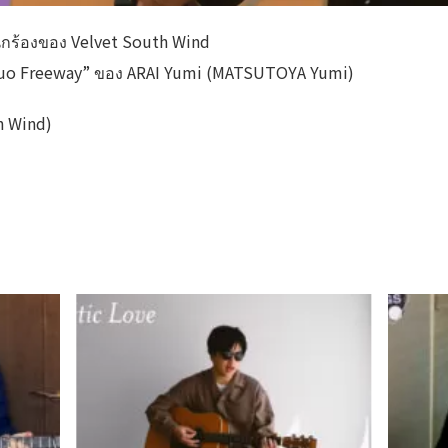
 นักร้องของ Velvet South Wind
 “Chuo Freeway” ของ ARAI Yumi (MATSUTOYA Yumi)
th Wind)