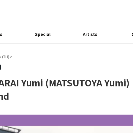
s
Special
Artists
 (TH)
>
 ARAI Yumi (MATSUTOYA Yumi) |
nd