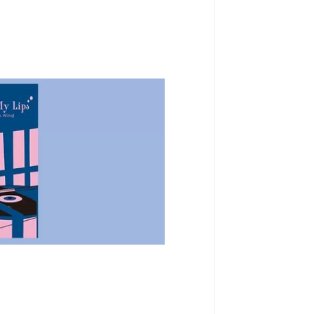
uo Freeway” ของ ARAI Yumi
OYA Yumi) ร้องนำ, กีตาร์: Nao
 South Wind)