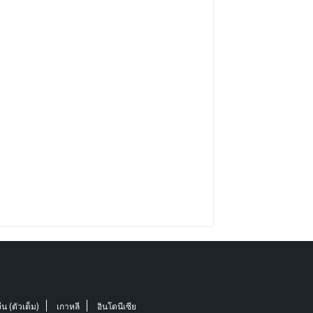
ีน (ตัวเต็ม)
เกาหลี
อินโดนีเซีย