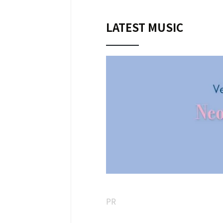
Yokan -I've been mellow-” และ “My 
Lady” ของ OZAKI Ami Vocals, Guitar
LATEST MUSIC
(Velvet South Wind)
PR