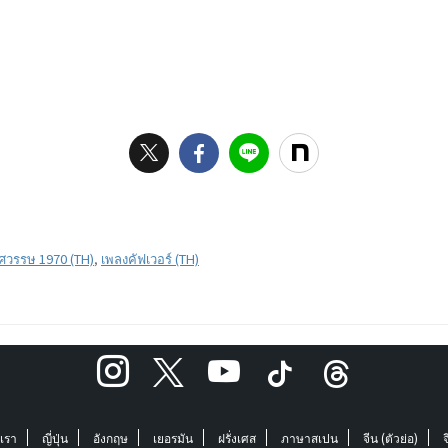
ศวรรษ 1970 (TH)
,
เพลงคัฟเวอร์ (TH)
บเรา
ญี่ปุ่น
อังกฤษ
เยอรมัน
ฝรั่งเศส
ภาษาสเปน
จีน (ตัวย่อ)
จ