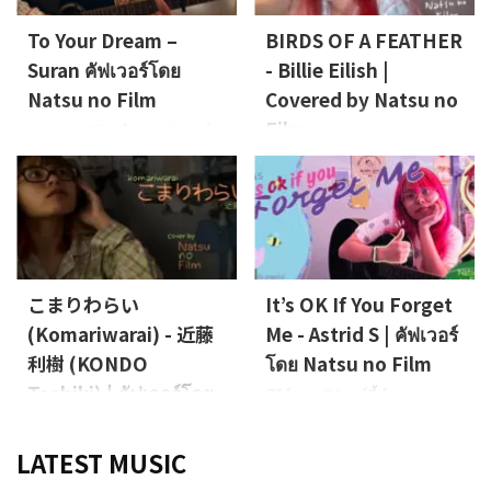
เพลง “Heartache” ของ ONE OK
Over Me” ของ BOL4
Vocals,
ROCK
Vocals, Guitar: Leon
Guitar: Leon (Natsu no Film)
To Your Dream –
BIRDS OF A FEATHER
(Natsu no Film)
Suran คัฟเวอร์โดย
- Billie Eilish |
Natsu no Film
Covered by Natsu no
Film
Natsu no Film ทำเพลงคัฟเวอร์
จากเพลงที่ชอบหรือเพลงที่น่า
ซีรีส์เพลงคัฟเวอร์นี้นำเสนอ Leon
สนใจครั้งนี้คือ “To Your Dream”
นักร้องนำของ Natsu no Film กับ
ของ Suran
ร้อง, กีตาร์: Natsu
การร้องเพลงที่เธอชื่นชอบหรือ
no Film
เพลงที่เพิ่งดึงดูดความสนใจของ
เธอ บันทึกเสียงตรงจากห้องนอน
ของเธอครั้งนี้ เธอคัฟเวอร์เพลง
“BIRDS OF A FEATHER” ของ
こまりわらい
It’s OK If You Forget
Billie Eilish
Vocals, Guitar:
(Komariwarai) - 近藤
Me - Astrid S | คัฟเวอร์
Leon (Natsu no Film ...
利樹 (KONDO
โดย Natsu no Film
Toshiki) | คัฟเวอร์โดย
ซีรีส์เพลงคัฟเวอร์นี้นำเสนอ Leon
นักร้องนำของ Natsu no Film กับ
Natsu no Film
บทเพลงที่เธอชื่นชอบหรือเพลงที่
นี่คือซีรีส์เพลงคัฟเวอร์ที่นำเสนอ
LATEST MUSIC
เพิ่งสะดุดความสนใจ บันทึกเสียง
Leon นักร้องนำของ Natsu no
จากห้องนอนของเธอโดยตรงครั้ง