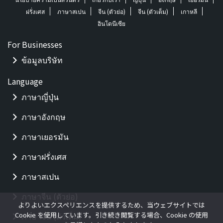
ฝรั่งเศส
ภาษาสเปน
จีน (ตัวย่อ)
จีน (ตัวเต็ม)
เกาหลี
อินโดนีเซีย
For Businesses
ข้อมูลบริษัท
Language
ภาษาญี่ปุ่น
ภาษาอังกฤษ
ภาษาเยอรมัน
ภาษาฝรั่งเศส
ภาษาสเปน
ภาษาจีน (ตัวย่อ)
よりよいエクスペリエンスを提供するため、当ウェブサイトでは
Cookie を使用しています。引き続き閲覧する場合、Cookie の使用
ภาษาจีน (ตัวเต็ม)