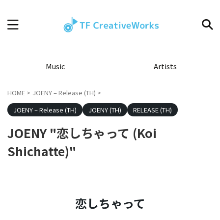
Music
Artists
HOME
>
JOENY – Release (TH)
>
JOENY – Release (TH)
JOENY (TH)
RELEASE (TH)
JOENY "恋しちゃって (Koi
Shichatte)"
恋しちゃって