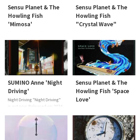
Sensu Planet & The
Sensu Planet & The
Howling Fish
Howling Fish
'Mimosa'
"Crystal Wave"
Mimosa "Mimosa" is out now.
Crystal Wave "Crystal Wave"
Released on: 2024-9-18 Lyrics:
is out now. Released on: 2024-
Osier, Sensu PlanetMusic:
5-10 Lyrics: Osier, Sensu
Sensu PlanetArrange: Sensu
PlanetMusic: Sensu
Planet & The Howling Fish
PlanetArrange: Sensu Planet
EAN: 4573529370788 About
& The Howling Fish EAN:
the Music Sensu Planet（主
4573529370641 About the
唱）說：「給正經歷艱苦日子
Music Sensu Planet 說:充滿光,
SUMINO Anne 'Night
Sensu Planet & The
的您。它的意思是「小小的幸
波浪反射光。一個男人和一個
Driving'
Howling Fish 'Space
福、希望」，帶有這樣的想
女人就像在海浪之間漂流一樣
法：「雖然發生了許多事情，
生活。在這裡,兩人在第一節和
Love'
Night Driving "Night Driving"
但今天又是美好的一天」、「 ...
第二節中從彼此 ...
is out now. Released on: 2024-
Space Love "Space Love" is
4-12 Lyrics: 澄野杏 SUMINO
out now. Released on: 2024-1-
AnneMusic: 澄野杏 SUMINO
19 Lyrics: Osier, Sensu
AnneArrange: 千田恭平 CHIDA
PlanetMusic: Sensu
Kyohei EAN: 4573529370603
PlanetArrange: Sensu Planet
About the Music "我创作这首