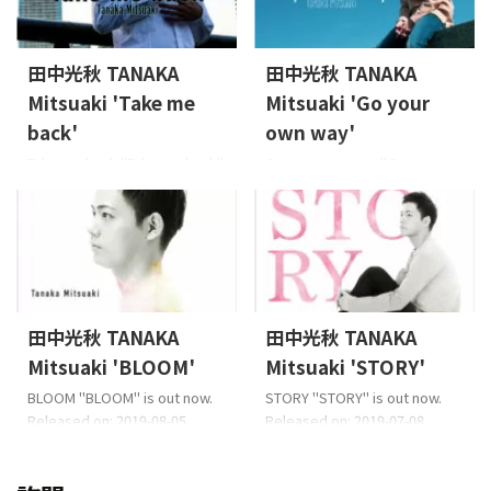
“halloween”。 Composer:
歌曲,以靈魂音樂的品味安排閃
IGARASHI KouheiArranger:
耀。 Lyricist: KANEKO
IGARASHI Kouhei ©2021 TF
ChalinComposer: KANEKO
田中光秋 TANAKA
田中光秋 TANAKA
CreativeWorks℗2021 TF
ChalinArranger: 五十嵐耕平
CreativeWorks Apple音
Mitsuaki 'Take me
Mitsuaki 'Go your
(IGARASHI Kouhei) ©2021 TF
樂,Spotify,YouTub ...
CreativeWorks℗20 ...
back'
own way'
Take me back "Take me back"
Go your own way "Go your
is out now. Released on: 2020-
own way" is out now.
01-22 Lyricist: 田中光秋(Tanaka
Released on: 2019-10-30
Mitsuaki) / gummi-
Lyricist: 田中光秋(Tanaka
coComposer: gummi-
Mitsuaki) / gummi-
coArranger: 水野晴丸(Mizuno
coComposer: gummi-
Haruma) 歌詞來自這裡（日
coArranger: 五十嵐耕平
語） ©2020 TF
(Igarashi Kouhei) 歌詞來自這裡
田中光秋 TANAKA
田中光秋 TANAKA
CreativeWorks℗2020 TF
（日語） ©2019 TF
Mitsuaki 'BLOOM'
Mitsuaki 'STORY'
CreativeWorks Streaming
CreativeWorks℗2019 TF
Download
CreativeWorks Streaming
BLOOM "BLOOM" is out now.
STORY "STORY" is out now.
https://youtu.be/eOF_U-hTr ...
Download Trailer https://y ...
Released on: 2019-08-05
Released on: 2019-07-08
Lyricist: 田中光秋(Tanaka
Lyricist: 田中光秋(Tanaka
Mitsuaki) / gummi-
Mitsuaki) / gummi-
coComposer: gummi-
coComposer: gummi-