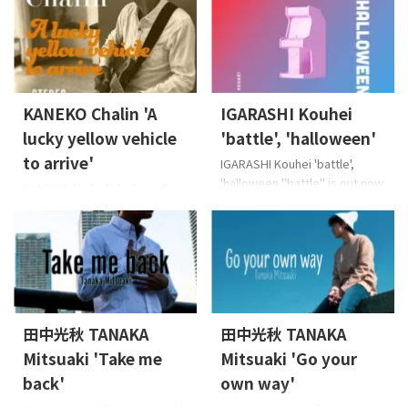
單曲。時髦的迪斯科曲調。
JOENYComposer:
Lyricist: JOENYComposer:
JOENYArranger: JOENY, 五十
JOENYArranger: JOENY , 五十
嵐耕平 ©2022 TF
嵐耕平(IGARASHI Kouhei)
CreativeWorks℗2022 TF
©2021 TF
CreativeWorks 歌詞來自這裡
CreativeWorks℗2021 TF
（日語） Apple音
KANEKO Chalin 'A
IGARASHI Kouhei
CreativeWorks 歌詞來自這裡
樂,Spotify,YouTube音
（日語） Apple音
lucky yellow vehicle
'battle', 'halloween'
樂,Amazon音樂和其他主要音
樂,Spotify,YouTube音
to arrive'
IGARASHI Kouhei 'battle',
樂發行商店
Strea ...
樂,Amazon音樂和其他主要音
'halloween "battle" is out now.
KANEKO Chalin 'A lucky yellow
樂發行商店
...
Released on: 2021-10-06 這部
vehicle to arrive' "A lucky
類似電視遊戲的作品包含戰鬥
yellow vehicle to arrive" is out
動作音樂“battle”,這是適合萬聖
now. Released on: 2021-10-20
節時間的幻想音樂
一首讓人聯想到80年代的民謠
“halloween”。 Composer:
歌曲,以靈魂音樂的品味安排閃
IGARASHI KouheiArranger:
耀。 Lyricist: KANEKO
IGARASHI Kouhei ©2021 TF
ChalinComposer: KANEKO
田中光秋 TANAKA
田中光秋 TANAKA
CreativeWorks℗2021 TF
ChalinArranger: 五十嵐耕平
CreativeWorks Apple音
Mitsuaki 'Take me
Mitsuaki 'Go your
(IGARASHI Kouhei) ©2021 TF
樂,Spotify,YouTub ...
CreativeWorks℗20 ...
back'
own way'