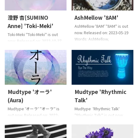
& The Howling Fish EAN:
歌的初衷是'在半夜开车时播放
4573529370566 About the
的歌曲'。这首歌的主题是摆脱
Music 一首關於遠離地球的宇宙
澄野 杏[SUMINO
AshMellow '8AM'
日常工作，'抽出时间与自己重
飛船中一個人的情歌。靈魂,搖
新联系'。 它传递了这样的信
Anne] 'Toki-Meki'
AshMellow '8AM' "8AM" is out
滾,嘻哈,爵士樂..我跪在根上,聽
息。这是一首节奏欢快的灵魂
now. Released on: 2023-05-19
起來懷舊的聲音比正常熱量略
Toki-Meki "Toki-Meki" is out
乐，让人感觉自己 ...
Words: AshMellow,
高。希望您喜歡微妙而深情的
now. Released on: 2023-10-27
hazelmusicMusic:
“藍 ...
Lyrics: 澄野杏,
hazelmusicArrange:
hazelmusicMusic: 澄野杏
KUSUKAWA Shouhei EAN:
Arrange: 水野晴丸 EAN:
4573529370429 About the
4573529370504 About the
Music 這是90年代R&B Taste的
Music Toki-Meki是一首從時鐘
作品。歌詞上寫著:“即使遇到某
（時間）膨脹的歌曲當我與重
人,如果您認為自己是這個人,即
要人物共度時光時,我想像一種
使您要前進,也畢竟不能擺脫過
Mudtype 'オーラ'
Mudtype 'Rhythmic
感覺,以至於我認為“我已經一起
去,如果您再次感到相同,您會停
走到這裡”。當然,這是一首對那
(Aura)
Talk'
下來迷路。最後,一個人很 ...
些聽這首歌的人很重要的歌曲,
Mudtype 'オーラ' "オーラ" is
Mudtype 'Rhythmic Talk'
有一天我在大舞台上唱歌時,我
out now. Released on: 2022-
"Rhythmic Talk" is out now.
想向那些聽我說話的人唱歌。
12-23 Music : Mudtype
Released on: 2022-9-9 人們,動
（S ...
Mudtype 每個人都有獨特的特
物和自然的器樂形象,以自己的
徵,例如個性和優勢。換句話說,
節奏編織一首歌,就好像他們在