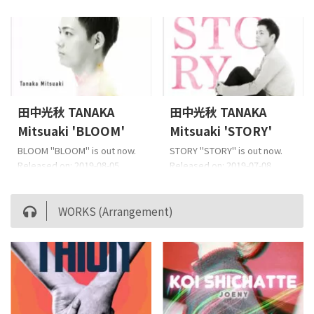
Take me back "Take me back"
Go your own way "Go your
is out now. Released on: 2020-
own way" is out now.
01-22 Lyricist: 田中光秋(Tanaka
Released on: 2019-10-30
Mitsuaki) / gummi-
Lyricist: 田中光秋(Tanaka
coComposer: gummi-
Mitsuaki) / gummi-
coArranger: 水野晴丸(Mizuno
coComposer: gummi-
Haruma) 歌詞來自這裡（日
coArranger: 五十嵐耕平
語） ©2020 TF
(Igarashi Kouhei) 歌詞來自這裡
田中光秋 TANAKA
田中光秋 TANAKA
CreativeWorks℗2020 TF
（日語） ©2019 TF
Mitsuaki 'BLOOM'
Mitsuaki 'STORY'
CreativeWorks Streaming
CreativeWorks℗2019 TF
Download
CreativeWorks Streaming
BLOOM "BLOOM" is out now.
STORY "STORY" is out now.
https://youtu.be/eOF_U-hTr ...
Download Trailer https://y ...
Released on: 2019-08-05
Released on: 2019-07-08
Lyricist: 田中光秋(Tanaka
Lyricist: 田中光秋(Tanaka
Mitsuaki) / gummi-
Mitsuaki) / gummi-
coComposer: gummi-
coComposer: gummi-
WORKS (Arrangement)
coArranger:五十嵐耕平
coArranger:五十嵐耕平
(Igarashi Kouhei) 歌詞來自這裡
(Igarashi Kouhei) 歌詞來自這裡
（日語） ©2019 TF
（日語） ©2019 TF
CreativeWorks℗2019 TF
CreativeWorks℗2019 TF
CreativeWorks Streaming
CreativeWorks Streaming
Trailer
Video
https://youtu.be/9X_xOs2Fkg
https://youtu.be/pqJ4QEQfM