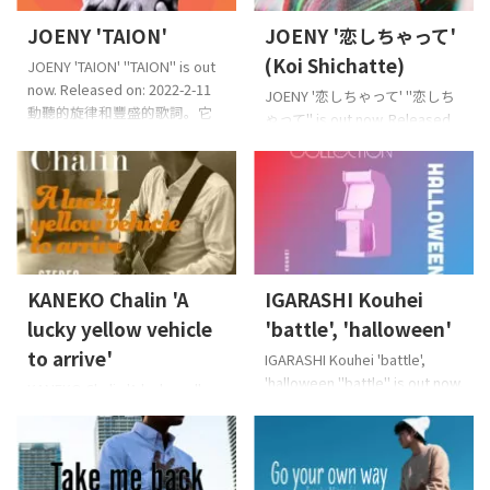
0 Video http ...
Ts
JOENY 'TAION'
JOENY '恋しちゃって'
(Koi Shichatte)
JOENY 'TAION' "TAION" is out
now. Released on: 2022-2-11
JOENY '恋しちゃって' "恋しち
動聽的旋律和豐盛的歌詞。它
ゃって" is out now. Released
融合了溫暖的曲目,當您戀愛時
on: 2021-11-12 JOENY的第一張
想要聽到的歌曲
Lyricist:
單曲。時髦的迪斯科曲調。
JOENYComposer:
Lyricist: JOENYComposer:
JOENYArranger: JOENY, 五十
JOENYArranger: JOENY , 五十
嵐耕平 ©2022 TF
嵐耕平(IGARASHI Kouhei)
CreativeWorks℗2022 TF
©2021 TF
CreativeWorks 歌詞來自這裡
CreativeWorks℗2021 TF
（日語） Apple音
KANEKO Chalin 'A
IGARASHI Kouhei
CreativeWorks 歌詞來自這裡
樂,Spotify,YouTube音
（日語） Apple音
lucky yellow vehicle
'battle', 'halloween'
樂,Amazon音樂和其他主要音
樂,Spotify,YouTube音
to arrive'
IGARASHI Kouhei 'battle',
樂發行商店
Strea ...
樂,Amazon音樂和其他主要音
'halloween "battle" is out now.
KANEKO Chalin 'A lucky yellow
樂發行商店
...
Released on: 2021-10-06 這部
vehicle to arrive' "A lucky
類似電視遊戲的作品包含戰鬥
yellow vehicle to arrive" is out
動作音樂“battle”,這是適合萬聖
now. Released on: 2021-10-20
節時間的幻想音樂
一首讓人聯想到80年代的民謠