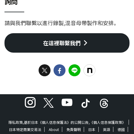
詢問
coArranger:五十嵐耕平
coArranger:五十嵐耕平
(Igarashi Kouhei) 歌詞來自這裡
(Igarashi Kouhei) 歌詞來自這裡
（日語） ©2019 TF
（日語） ©2019 TF
請與我們聯繫以進行錄製,混音母帶製作和安排。
CreativeWorks℗2019 TF
CreativeWorks℗2019 TF
CreativeWorks Streaming
CreativeWorks Streaming
Trailer
Video
在這裡聯繫我們
https://youtu.be/9X_xOs2Fkg
https://youtu.be/pqJ4QEQfM
0 Video http ...
Ts
隱私政策,基於日本《個人信息保護法》的公開公告,《個人信息保護政策》
日本特定商業交易法
About
免責聲明
日本
英語
德國