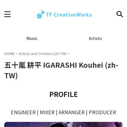
Music
Artists
HOME
>
Artists and Creators (zh-TW)
>
五十嵐 耕平 IGARASHI Kouhei (zh-
TW)
PROFILE
ENGINEER | MIXER | ARRANGER | PRODUCER