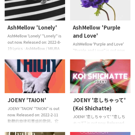
全人類都是天才。夜晚美麗的
說話一樣。電子音樂。 Music :
男人和女人認為他們很可能會
Mudtype ©2022 TF
在海灘一側暮色,並且他們在
CreativeWorks℗2022 TF
Dapops上著陸一點而不習慣它,
CreativeWorks Apple音
AshMellow 'Lonely'
AshMellow 'Purple
這是一種魅力。但是,由您決定
樂,Spotify,YouTube音
將其作為破折號或獨創性。大
樂,Amazon音樂和其他主要音
and Love'
AshMellow 'Lonely' "Lonely" is
約一百個流行音樂無法顯示這
樂發行商店
（兼容空間音
out now. Released on: 2022-8-
AshMellow 'Purple and Love'
種失真,您將在朦朧的世界觀中
效） Streaming Download ...
19 Lyrics : AshMellow / MIURA
"Purple and Love" is out now.
找到明天的希望,否則您將放棄
SeijiMusic : AshMellow / Bye
Released on: 2022-3-18
並入睡。在壓倒性的獨特性之
The Way / MIURA
AshMellow第二期。我不擅長巧
前,我懷疑常識。 ...
SeijiArrangement : Bye The
妙地傳達它,所以這是一首直截
Way / MIURA Seiji ©2022 TF
了當的愛情歌曲,只是在日常生
CreativeWorks℗2022 TF
活中傳達了愛情。 Lyricist:
CreativeWorks 歌詞來自這裡
AshMellowComposer:
（日語） Apple音
AshMellowArranger: MIURA
樂,Spotify,You ...
JOENY 'TAION'
JOENY '恋しちゃって'
Seiji ©2022 TF
CreativeWorks℗2022 TF
(Koi Shichatte)
JOENY 'TAION' "TAION" is out
CreativeWorks 歌詞來自這裡
now. Released on: 2022-2-11
JOENY '恋しちゃって' "恋しち
（日語） App ...
動聽的旋律和豐盛的歌詞。它
ゃって" is out now. Released
融合了溫暖的曲目,當您戀愛時
on: 2021-11-12 JOENY的第一張
想要聽到的歌曲
Lyricist: