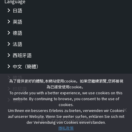
Language
日語
英語
德語
法語
西班牙語
中文（簡體）
韓語
為了提供更好的體驗,本網站使用cookie。如果您繼續瀏覽,您將被視
為已接受使用cookie。
印尼語
To provide you with a better experience, we use cookies on this
website. By continuing to browse, you consent to the use of
泰語
cookies.
Um Ihnen ein besseres Erlebnis zu bieten, verwenden wir Cookies
auf unserer Website. Wenn Sie weiter surfen, erklären Sie sich mit
der Verwendung von Cookies einverstanden.
隱私政策