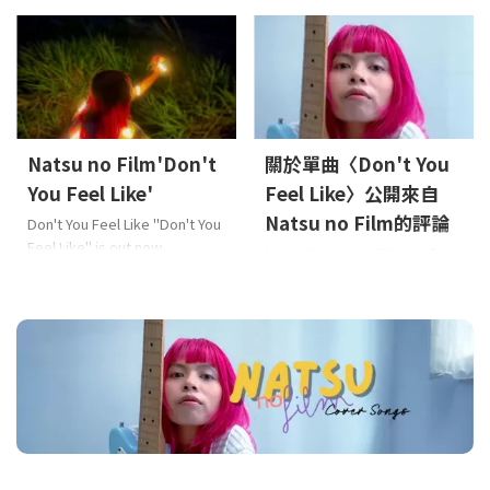
ver.) "Don't You Feel Like
Natsu no Film 的《Don't You
(English ver.)" is out now.
Feel Like》音樂錄影帶已於 6
Released on: 2026-2-13 Lyrics:
月 12 日正式上線！歡迎透過您
Leon Munandar, rukinoMusic:
喜愛的串流平台或 YouTube 等
rukinoArrange: HIEDA EAN:
管道觀賞。 上線日期：2026年6
4573529370887 About the
月12日（星期五）起發佈平
Music 這首歌以令人心跳加速的
台：Apple Music、Spotify、
Natsu no Film'Don't
關於單曲〈Don't You
甜蜜流行R&B旋律，搭配真摯歌
YouTube Music等主要音樂影片
You Feel Like'
Feel Like〉公開來自
詞，訴說著因喜歡某人而展露
串流平台，以及YouTube。 這
笑容、渴望交談、想攜手同行 ...
Natsu no Film的評論
Don't You Feel Like "Don't You
一天終於來臨了！
〈Don’t
Feel Like" is out now.
You Feel Like〉的音樂錄影帶已
https://youtu.be/l271U-zjfSo
Released on: 2025-9-26 Lyrics:
經公開。歡迎在YouTube上花幾
〈Don't You Feel Like〉發行資
hazelmusicMusic:
分鐘欣賞，或隨時透過您喜愛
訊請見此▼
hazelmusicArrange: HIEDA
的串流平台收聽 ♡ (LEON)LEO
EAN: 4573529370863 About
...
the Music 甜美流行的R&B曲
風，歌詞真摯地描繪了喜歡上
一個人的羞澀與悸動、想要微
笑、交談、一起散步的心情——
這是一首讓人心動的作品。
Natsu no Film 的首張單曲