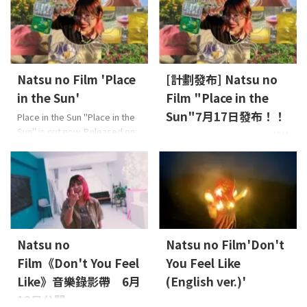
Natsu no Film 'Place
[計劃發布] Natsu no
in the Sun'
Film "Place in the
Sun"7月17日發布！！
Place in the Sun "Place in the
Sun" is out now. Released on:
Information Natsu no Film 將於
2026-7-17 Lyrics: 三浦 誠司
7 月 17 日數位發行單曲《Place
(MIURA Seiji)Music: 三浦 誠司
in the Sun》！這是一首如柔和
(MIURA Seiji)Arrange: HIEDA
陽光般溫柔包覆人心的舒暢
About the Music Natsu no Film
POP R&B 歌曲。在忙碌的日常
最新單曲《Place in the Sun》
中，這首歌能讓人稍微放鬆一
是一首明亮、溫暖且充滿流行
下。敬請期待
Lyrics: 三浦 誠
感的 R&B 作品。歌曲如同柔和
司 (MIURA Seiji)Music: 三浦 誠
Natsu no
Natsu no Film'Don't
陽光般輕輕擁抱聽眾，細膩描
司 (MIURA Seiji)Arrange: HIEDA
繪找回真實自我與坦率情感的
Film《Don't You Feel
You Feel Like
About the Music Natsu no Film
重要性。輕 ...
最新單曲《Place in the Sun》
Like》音樂錄影帶 6月
(English ver.)'
是一首明亮、溫暖且充滿 ...
12日公開
Don't You Feel Like (English