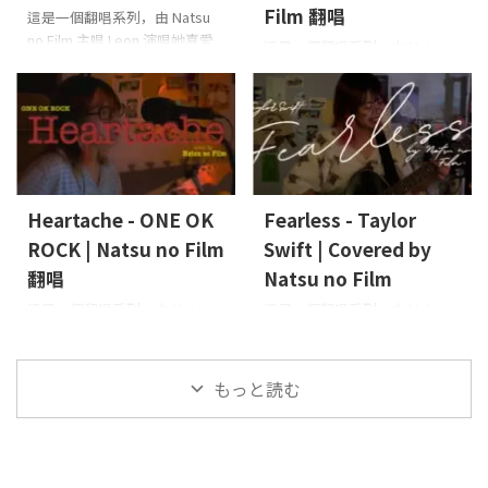
Film 翻唱
這是一個翻唱系列，由 Natsu
no Film 主唱 Leon 演唱她喜愛
這是一個翻唱系列，由 Natsu
或近期吸引她注意的歌曲，並
no Film 的主唱 Leon 演繹她喜
直接在她的房間錄製完成。這
愛或近期吸引她的歌曲，並在
次她翻唱的是 Snow Man 的
她的房間內錄製完成。這次她
〈iro iro〉
主唱、吉他：
翻唱的是 WATWING 的
Leon（Natsu no Film）
「Honey, You!」
人聲、吉
他：Leon (Natsu no Film)
Heartache - ONE OK
Fearless - Taylor
ROCK | Natsu no Film
Swift | Covered by
翻唱
Natsu no Film
這是一個翻唱系列，由 Natsu
這是一個翻唱系列，由 Natsu
no Film 的主唱 Leon 演唱她喜
no Film 的主唱 Leon 演唱她喜
愛或最近吸引她注意的歌曲，
歡或最近關注的歌曲，並在她
直接在她的臥室錄製。這次她
的房間中錄製完成。這次她翻
もっと読む
翻唱的是 ONE OK ROCK 的
唱的是 Taylor Swift 的
「Heartache」
Vocals,
「Fearless」
Vocals, Guitar:
Guitar: Leon (Natsu no Film)
Leon (Natsu no Film)