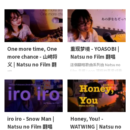
©2025 ...
One more time, One
重现梦境 - YOASOBI |
more chance - 山崎将
Natsu no Film 翻唱
义 | Natsu no Film 翻
這個翻唱歌曲系列由 Natsu no
Film 主唱 Leon 演唱她喜愛或最
唱
近特別吸引她的歌曲，並直接
這是一個翻唱歌曲系列，由
在自己的房間錄製。這次她翻
Natsu no Film 主唱 Leon 演唱
唱的是 YOASOBI 的〈Ano
她喜愛或最近特別關注的歌
Yume o Nazotte〉
主唱、吉
曲，並直接在自己的房間錄
他：Leon（Natsu no Film）
製。這次她翻唱的是 山崎将义
的《One more time, One
more chance》
主唱、吉
iro iro - Snow Man |
Honey, You! -
他：Leon（Natsu no Film）
Natsu no Film 翻唱
WATWING | Natsu no