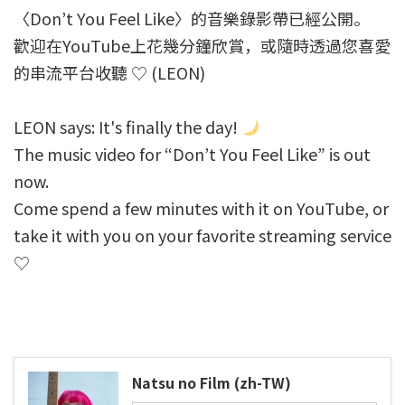
〈Don’t You Feel Like〉的音樂錄影帶已經公開。
歡迎在YouTube上花幾分鐘欣賞，或隨時透過您喜愛
的串流平台收聽 ♡ (LEON)
LEON says: It's finally the day!
The music video for “Don’t You Feel Like” is out
now.
Come spend a few minutes with it on YouTube, or
take it with you on your favorite streaming service
♡
Natsu no Film (zh-TW)