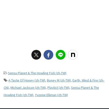
-
Sensu Planet & The Howling Fish (zh-TW)
-
A Taste Of Honey (zh-TW)
,
Boney M (zh-TW)
,
Earth, Wind & Fire (zh-
CN)
,
Michael Jackson (zh-TW)
,
Playlist (zh-TW)
,
Sensu Planet & The
Howling Fish (zh-TW)
,
Yvonne Elliman (zh-TW)