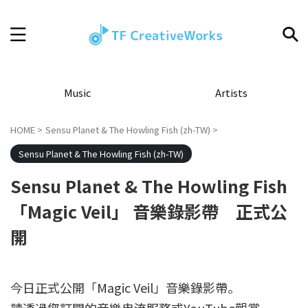
Music
Artists
HOME
>
Sensu Planet & The Howling Fish (zh-TW)
>
Sensu Planet & The Howling Fish (zh-TW)
Sensu Planet & The Howling Fish
「Magic Veil」 音樂錄影帶 正式公
開
今日正式公開「Magic Veil」音樂錄影帶。