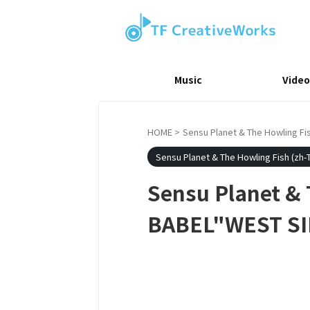
Music
Video
HOME
>
Sensu Planet & The Howling Fi
Sensu Planet & The Howling Fish (zh-
Sensu Planet 
BABEL"WEST S