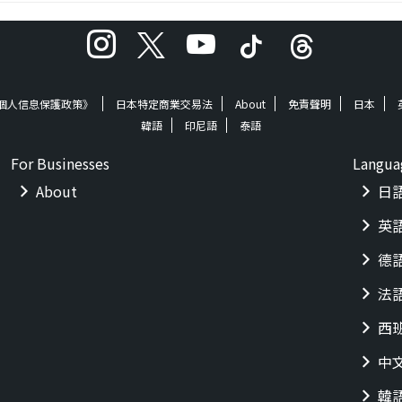
《個人信息保護政策》
日本特定商業交易法
About
免責聲明
日本
韓語
印尼語
泰語
For Businesses
Langua
About
日
英
德
法
西
中
韓