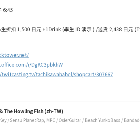
6:45
生折扣 1,500 日元 +1Drink (學生 ID 演示 ) /送貨 2,438 日元 (Tw
cktower.net/
s.office.com/r/DgKC3pbkhW
//twitcasting.tv/tachikawababel/shopcart/307667
& The Howling Fish (zh-TW)
Key / Sensu PlanetRap, MPC / OsierGuitar / Beach YunkoBass / Bandado