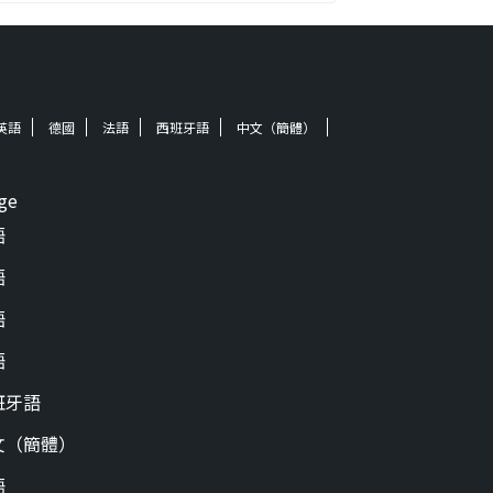
英語
德國
法語
西班牙語
中文（簡體）
ge
語
語
語
語
班牙語
文（簡體）
語