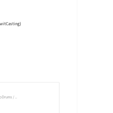
itCasting)
Drums / ...