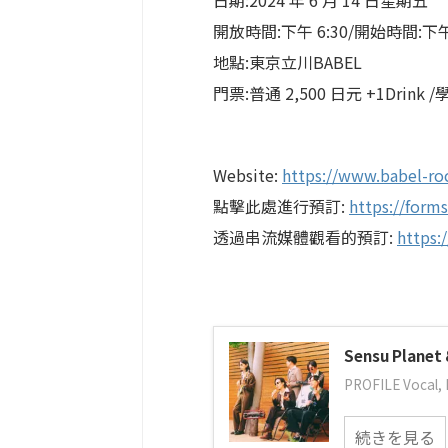
日期:2024 年 6 月 14 日星期五
開放時間:下午 6:30/開始時間:下午 
地點:東京立川BABEL
門票:普通 2,500 日元 +1Drink /學
Website:
https://www.babel-ro
點擊此處進行預訂:
https://form
透過串流媒體觀看的預訂:
https:
Sensu Planet 
PROFILE Vocal, 
続きを見る