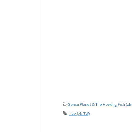
-
Sensu Planet & The Howling Fish (zh
-
Live (zh-TW)