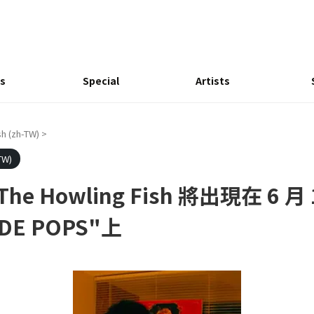
s
Special
Artists
sh (zh-TW)
>
TW)
& The Howling Fish 將出現在 
IDE POPS"上