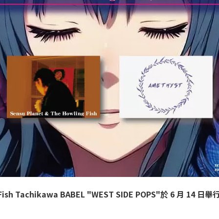
 Fish Tachikawa BABEL "WEST SIDE POPS"於 6 月 14 日舉