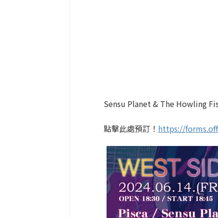
Sensu Planet & The Howl
點擊此處預訂！
https://forms.o