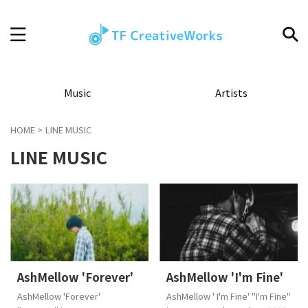
Music
Artists
HOME
>
LINE MUSIC
LINE MUSIC
AshMellow 'Forever'
AshMellow 'I'm Fine'
AshMellow 'Forever'
AshMellow ' I'm Fine' "I'm Fine"