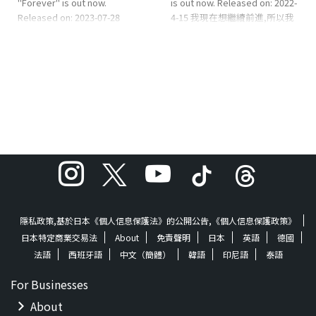
"Forever" is out now.
is out now. Released on: 2022-
Released on: 2023-07-28
4-15 我現在想繼續前進,所以我
Lyrics: AshMellowMusic:
將過去繼續前進,所以不用擔
hazelmusicArrange: HIEDA
心,Lyric和Rillsoul的Chill賽道是
EAN: 4573529370467 About
令人愉快的J-Rap。 Lyricist:
the Music 在經歷了許多相遇和
AshMellowComposer:
分手的生活中,有一天發生的分
RillsoulArranger: Rillsoul
手可能是突然的,無論分手有多
©2022 TF
艱辛,它都是生活中的一部
CreativeWorks℗2022 TF
分、、如果您每天拼命地度過,
CreativeWorks 歌詞來自這裡
您會錯過這樣一個平凡的事
（日語） Apple音樂,Spoti ...
情。所以我想再次見到我想見
的人,向重要的人傳達我的想法,
感謝 ...
隱私政策,基於日本《個人信息保護法》的公開公告,《個人信息保護政策》
日本特定商業交易法
About
免責聲明
日本
英語
德國
法語
西班牙語
中文（簡體）
韓語
印尼語
泰語
For Businesses
About