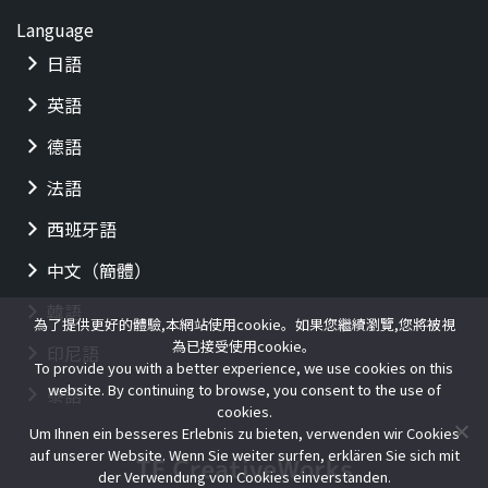
Language
日語
英語
德語
法語
西班牙語
中文（簡體）
韓語
為了提供更好的體驗,本網站使用cookie。如果您繼續瀏覽,您將被視
為已接受使用cookie。
印尼語
To provide you with a better experience, we use cookies on this
website. By continuing to browse, you consent to the use of
泰語
cookies.
Um Ihnen ein besseres Erlebnis zu bieten, verwenden wir Cookies
auf unserer Website. Wenn Sie weiter surfen, erklären Sie sich mit
der Verwendung von Cookies einverstanden.