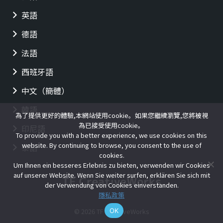
英語
德語
法語
西班牙語
中文（簡體）
韓語
為了提供更好的體驗,本網站使用cookie。如果您繼續瀏覽,您將被視
為已接受使用cookie。
印尼語
To provide you with a better experience, we use cookies on this
website. By continuing to browse, you consent to the use of
泰語
cookies.
Um Ihnen ein besseres Erlebnis zu bieten, verwenden wir Cookies
auf unserer Website. Wenn Sie weiter surfen, erklären Sie sich mit
der Verwendung von Cookies einverstanden.
隱私政策
OK
© 2026 TF CreativeWorks