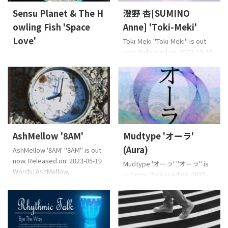
的歌曲'。这首歌的主题是摆脱
Music Sensu Planet 說:充滿光,
Sensu Planet & The H
澄野 杏[SUMINO
日常工作，'抽出时间与自己重
波浪反射光。一個男人和一個
新联系'。 它传递了这样的信
owling Fish 'Space
Anne] 'Toki-Meki'
女人就像在海浪之間漂流一樣
息。这是一首节奏欢快的灵魂
生活。在這裡,兩人在第一節和
Love'
Toki-Meki "Toki-Meki" is out
乐，让人感觉自己 ...
第二節中從彼此 ...
now. Released on: 2023-10-27
Space Love "Space Love" is
Lyrics: 澄野杏,
out now. Released on: 2024-1-
hazelmusicMusic: 澄野杏
19 Lyrics: Osier, Sensu
Arrange: 水野晴丸 EAN:
PlanetMusic: Sensu
4573529370504 About the
PlanetArrange: Sensu Planet
Music Toki-Meki是一首從時鐘
& The Howling Fish EAN:
（時間）膨脹的歌曲當我與重
4573529370566 About the
要人物共度時光時,我想像一種
Music 一首關於遠離地球的宇宙
AshMellow '8AM'
Mudtype 'オーラ'
感覺,以至於我認為“我已經一起
飛船中一個人的情歌。靈魂,搖
走到這裡”。當然,這是一首對那
(Aura)
AshMellow '8AM' "8AM" is out
滾,嘻哈,爵士樂..我跪在根上,聽
些聽這首歌的人很重要的歌曲,
now. Released on: 2023-05-19
起來懷舊的聲音比正常熱量略
Mudtype 'オーラ' "オーラ" is
有一天我在大舞台上唱歌時,我
Words: AshMellow,
高。希望您喜歡微妙而深情的
out now. Released on: 2022-
想向那些聽我說話的人唱歌。
hazelmusicMusic:
“藍 ...
12-23 Music : Mudtype
（S ...
hazelmusicArrange:
Mudtype 每個人都有獨特的特
KUSUKAWA Shouhei EAN:
徵,例如個性和優勢。換句話說,
4573529370429 About the
全人類都是天才。夜晚美麗的
Music 這是90年代R&B Taste的
男人和女人認為他們很可能會