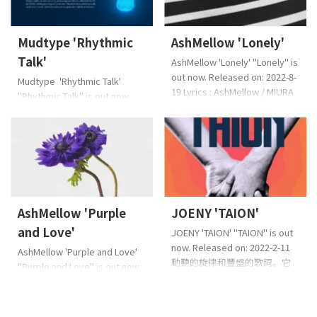
作品。歌詞上寫著:“即使遇到某
在海灘一側暮色,並且他們在
人,如果您認為自己是這個人,即
Dapops上著陸一點而不習慣它,
使您要前進,也畢竟不能擺脫過
Mudtype 'Rhythmic
AshMellow 'Lonely'
這是一種魅力。但是,由您決定
去,如果您再次感到相同,您會停
將其作為破折號或獨創性。大
Talk'
AshMellow 'Lonely' "Lonely" is
下來迷路。最後,一個人很 ...
約一百個流行音樂無法顯示這
out now. Released on: 2022-8-
Mudtype 'Rhythmic Talk'
種失真,您將在朦朧的世界觀中
19 Lyrics : AshMellow / MIURA
"Rhythmic Talk" is out now.
找到明天的希望,否則您將放棄
SeijiMusic : AshMellow / Bye
Released on: 2022-9-9 人們,動
並入睡。在壓倒性的獨特性之
The Way / MIURA
物和自然的器樂形象,以自己的
前,我懷疑常識。 ...
SeijiArrangement : Bye The
節奏編織一首歌,就好像他們在
Way / MIURA Seiji ©2022 TF
說話一樣。電子音樂。 Music :
CreativeWorks℗2022 TF
Mudtype ©2022 TF
CreativeWorks 歌詞來自這裡
CreativeWorks℗2022 TF
（日語） Apple音
CreativeWorks Apple音
樂,Spotify,You ...
AshMellow 'Purple
JOENY 'TAION'
樂,Spotify,YouTube音
樂,Amazon音樂和其他主要音
and Love'
JOENY 'TAION' "TAION" is out
樂發行商店
（兼容空間音
now. Released on: 2022-2-11
AshMellow 'Purple and Love'
效） Streaming Download ...
動聽的旋律和豐盛的歌詞。它
"Purple and Love" is out now.
融合了溫暖的曲目,當您戀愛時
Released on: 2022-3-18
想要聽到的歌曲
Lyricist:
AshMellow第二期。我不擅長巧
JOENYComposer:
妙地傳達它,所以這是一首直截