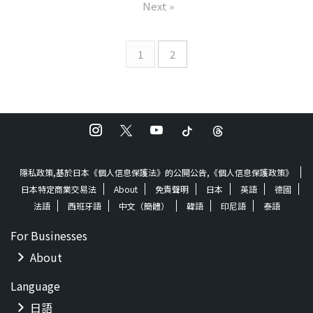
JOENYArranger: JOENY, 五十
Next »
了當的愛情歌曲,只是在日常生
嵐耕平 ©2022 TF
活中傳達了愛情。 Lyricist:
CreativeWorks℗2022 TF
AshMellowComposer:
CreativeWorks 歌詞來自這裡
AshMellowArranger: MIURA
1
2
（日語） Apple音
Seiji ©2022 TF
樂,Spotify,YouTube音
CreativeWorks℗2022 TF
樂,Amazon音樂和其他主要音
CreativeWorks 歌詞來自這裡
樂發行商店
Strea ...
（日語） App ...
隱私政策,基於日本《個人信息保護法》的公開公告,《個人信息保護政策》
日本特定商業交易法
About
免責聲明
日本
英語
德國
法語
西班牙語
中文（簡體）
韓語
印尼語
泰語
For Businesses
About
Language
日語