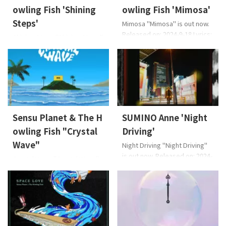
owling Fish 'Shining
owling Fish 'Mimosa'
Steps'
Mimosa "Mimosa" is out now.
Released on: 2024-9-18 Lyrics:
Shining Steps "Shining Steps"
Osier, Sensu PlanetMusic:
is out now. Released on: 2025-
Sensu PlanetArrange: Sensu
2-19 Lyrics: Osier, Sensu
Planet & The Howling Fish
PlanetMusic: Sensu
EAN: 4573529370788 About
PlanetArrange: Sensu Planet
the Music Sensu Planet（主
& The Howling Fish EAN:
唱）說：「給正經歷艱苦日子
4573529370825 About the
的您。它的意思是「小小的幸
Music 在迪斯科舞廳與女士們瘋
Sensu Planet & The H
SUMINO Anne 'Night
福、希望」，帶有這樣的想
狂地聊天、跳舞。 歌名表達在
法：「雖然發生了許多事情，
owling Fish "Crystal
Driving'
迪斯可舞廳跳舞、踏步，爬上
但今天又是美好的一天」、「 ...
閃耀人生的樓梯 (Step)，是典
Wave"
Night Driving "Night Driving"
型的 Sensu ...
is out now. Released on: 2024-
Crystal Wave "Crystal Wave"
4-12 Lyrics: 澄野杏 SUMINO
is out now. Released on: 2024-
AnneMusic: 澄野杏 SUMINO
5-10 Lyrics: Osier, Sensu
AnneArrange: 千田恭平 CHIDA
PlanetMusic: Sensu
Kyohei EAN: 4573529370603
PlanetArrange: Sensu Planet
About the Music "我创作这首
& The Howling Fish EAN:
歌的初衷是'在半夜开车时播放
4573529370641 About the