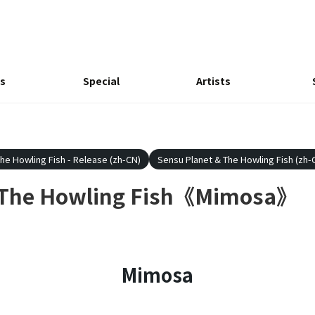
s
Special
Artists
he Howling Fish - Release (zh-CN)
Sensu Planet & The Howling Fish (zh-
& The Howling Fish《Mimosa》
Mimosa