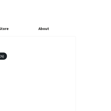
Store
About
CN)