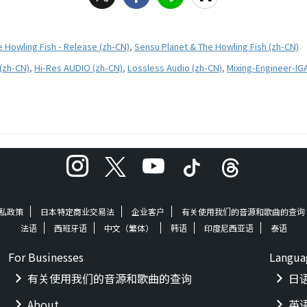
 Howling Fish - Release (zh-CN)
,
Sensu Planet & The Howling Fish (zh-CN)
(zh-CN)
,
Hi-Res AUDIO (zh-CN)
,
Lossless Audio (zh-CN)
,
Mixing-Engineer-IG
私政策
日本特定商业交易法
企业客户
有关使用我们的音源和歌曲的查询
法语
西班牙语
中文（繁体）
韩语
印度尼西亚语
泰语
For Businesses
Langua
有关使用我们的音源和歌曲的查询
日
About
英