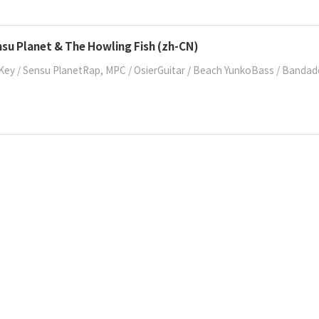
su Planet & The Howling Fish (zh-CN)
Key / Sensu PlanetRap, MPC / OsierGuitar / Beach YunkoBass / Bandado