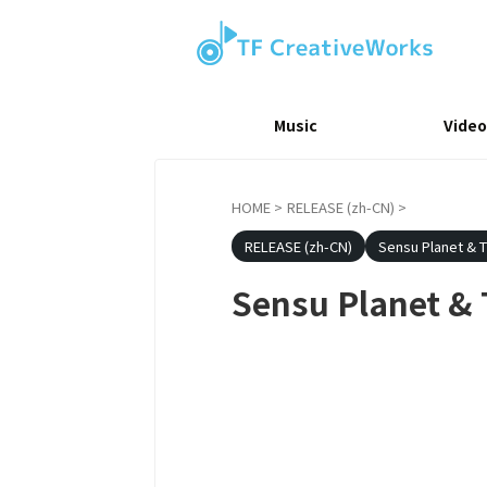
Music
Video
HOME
>
RELEASE (zh-CN)
>
RELEASE (zh-CN)
Sensu Planet & T
Sensu Planet 