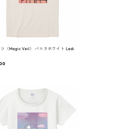
ツ（Magic Veil） バニラホワイト Ladi
00