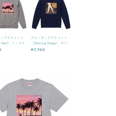
ネックスウェット
クルーネックスウェット
c Veil） ミックス
（Shining Steps） ネイビ
nisex
ー Unisex
0
¥7,700