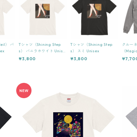
eil） バ
Tシャツ（Shining Step
Tシャツ（Shining Step
クルー
ex
s） バニラホワイト Unise
s） スミ Unisex
（Magi
x
グレー U
¥3,800
¥3,800
¥7,70