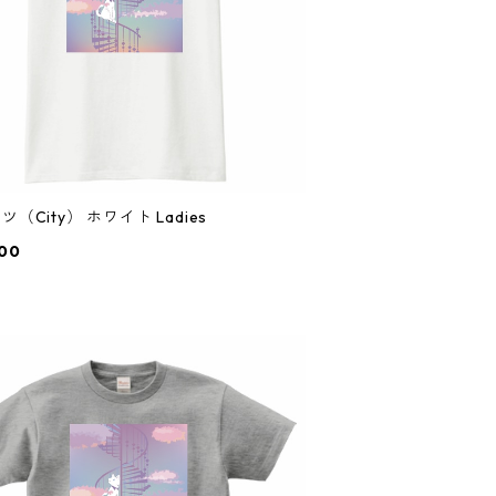
ツ（City） ホワイト Ladies
00