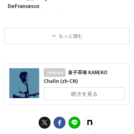
热潮，所以我想介绍几首他的
下流摇滚乐的Kinks乐队，但这
DeFrancesco
歌。 我先从这张专辑说起，这
两张专辑非常特别。 是出类拔
Joey DeFrancesco去世。 他只
是我上初中时从哥哥房间借来
萃的。 与此同时，[滚石乐队]也
有 51 岁。 太年轻了。 (比我还
的。 有了这张专辑，我开始痴
在发行一系列受美国南方音乐
年轻......）。 我没能听到他的现
迷于音乐的魔力。 这是我第一
影响的酷专辑，但 Kinks ...
场演唱 我真的很想听。 这次，
もっと読む
次有意识地聆听美国音乐。 它
为了纪念Joey DeFrancesco，
与我之前听到 ...
我将重点介绍管风琴，并介绍
一些歌曲。 我先从这首歌开
始。 我认为 Joey 会非常喜欢
这首歌。 我想你可以在网上找
到现场表演，请找出来看看。
金子茶琳 KANEKO
PROFILE
他们似乎真的很喜欢演奏这首
Chalin (zh-CN)
歌。 看到他们的表演，我真的
很开心。 我觉得风琴有点像玩
続きを見る
具，而像Joey这样的大块头却
在认真地演奏，额头上还冒着
汗。 这就是我喜欢它的地方。
我觉得这首 ...