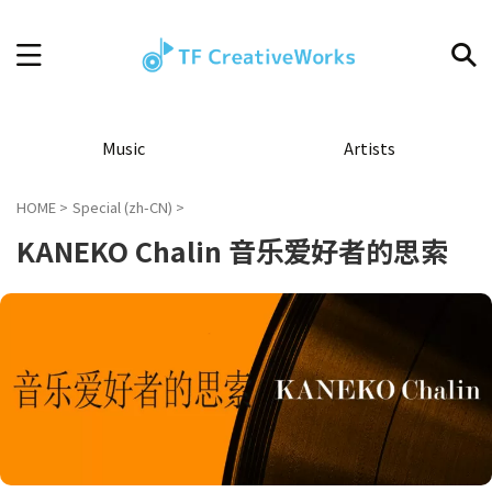
Music
Artists
HOME
>
Special (zh-CN)
>
KANEKO Chalin 音乐爱好者的思索