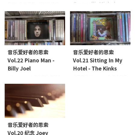
Grappelli, Michel
我原以为是樱花、新绿和绣球
花，后来我才意识到，我被这
Petrucciani
样的温度包围着，以至于我不
春天 我已经开始写春天了，
得不在一天中的任何时候喝啤
但因为太忙，还没写完雨季就
酒。 我喜欢炎热的天气，但随
来了。 我知道这有点不合时
着岁月的流逝，越来越难熬，
宜，但我还是想赶紧介绍一些
但如果我沉浸在空调中，就会
你在春天想听的音乐！ 首
陷入恶性循环，让我感到恶
音乐爱好者的思索
音乐爱好者的思索
先，让我们从这些人的音乐开
心，所以我想我会忍受啤酒，
始吧！他们一弹奏出音符，就
Vol.22 Piano Man -
Vol.21 Sitting In My
再配上风扇和这音乐。 首先，
会把你带到别处。 不，真的，
我不知道为什么，从我听到第
Billy Joel
Hotel - The Kinks
从第一个音符开始，我就感觉
一首主题曲的那一刻起，我就
Billy Joel 1990 年在纽约扬基体
当我听说 The Kinks 为纪念其经
自己被带到了巴黎的露天咖啡
感觉背部紧绷，忘记了炎热。
育场的现场演唱会（LIVE AT
典 RCA 专辑《Muswell
馆。 斯特凡-格拉佩利
我想知道为什么。 整张专辑自
YANKEE STADIUM）在电影院上
Hillbillies》和《All This World
（Stephane Grappelli）的小提
始至终都很清脆。 赫比-汉考克
映。 最好的。 录音不错，但现
is Show Business》发行 50 周
琴在秋天当然很好听，但还是
在这张专辑中很酷。 真的。接
场更精彩。 Billy 骨子里是个艺
年，发行了一张包含重制和未
让人感觉在户外感受到了春
下来，我们有幸请到了这位 "酷
人。 无论如何，他都想为前来
发行混音版本的 CD 时，我再次
风。 Stephane的部分演出。
"的当之无愧的主人。 这是由吉
听音乐会的人们带来欢乐。 整
聆听了这两张专辑。 （我是个
Michel的钢琴也给了我春天般的
他、贝斯和小号组成的 ...
个乐队都是如此。 当然，歌曲
Kinky怪人，所以我喜欢早期的
活力。 我想，Michel自己的人
音乐爱好者的思索
也不错。 歌曲好，主打歌也不
Kinks乐队，喜欢逐渐远离主流
生也很不容易。我真的认为M ...
Vol.20 纪念 Joey
会差。 我已经无数次陷入 Billy
的Kinks乐队，也喜欢晚年演奏