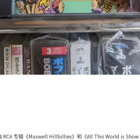
A 专辑《Muswell Hillbillies》和《All This World is S