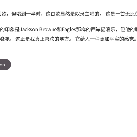
国歌，但唱到一半时，这首歌显然是奴隶主唱的。 这是一首无比
他给人的印象是Jackson Browne和Eagles那样的西岸摇滚乐
es则非常浪漫。 这正是我真正喜欢的地方。 它给人一种更加平实的感觉。 L
von