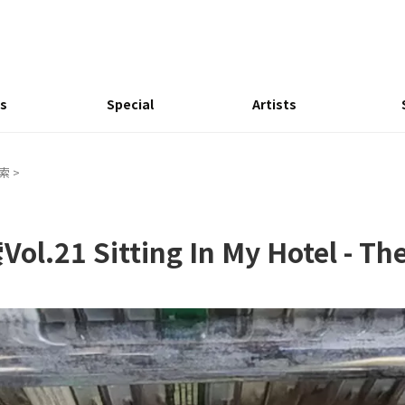
s
Special
Artists
思索
>
1 Sitting In My Hotel - The