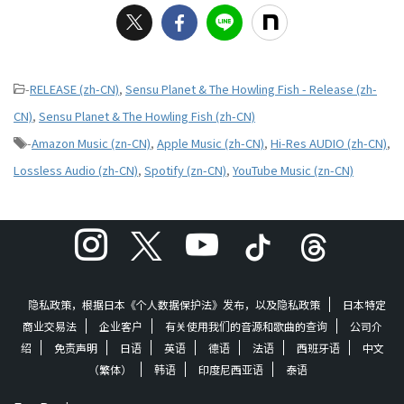
-
RELEASE (zh-CN)
,
Sensu Planet & The Howling Fish - Release (zh-
CN)
,
Sensu Planet & The Howling Fish (zh-CN)
-
Amazon Music (zn-CN)
,
Apple Music (zh-CN)
,
Hi-Res AUDIO (zh-CN)
,
Lossless Audio (zh-CN)
,
Spotify (zn-CN)
,
YouTube Music (zn-CN)
隐私政策，根据日本《个人数据保护法》发布，以及隐私政策
日本特定
商业交易法
企业客户
有关使用我们的音源和歌曲的查询
公司介
绍
免责声明
日语
英语
德语
法语
西班牙语
中文
（繁体）
韩语
印度尼西亚语
泰语