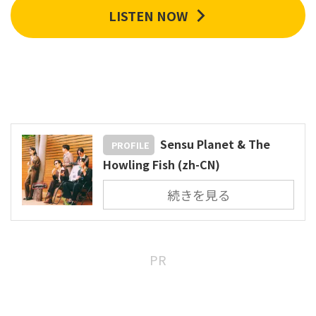
LISTEN NOW
Sensu Planet & The
PROFILE
Howling Fish (zh-CN)
続きを見る
PR