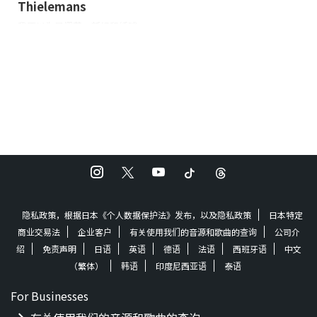
Thielemans
我原以为是樱花、新绿和绣球
花，后来我才意识到，我被这
样的温度包围着，以至于我不
得不在一天中的任何时候喝啤
酒。 我喜欢炎热的天气，但随
着岁月的流逝，越来越难熬，
但如果我沉浸在空调中，就会
陷入恶性循环，让我感到恶
心，所以我想我会忍受啤酒，
再配上风扇和这音乐。 首先，
我不知道为什么，从我听到第
一首主题曲的那一刻起，我就
感觉背部紧绷，忘记了炎热。
隐私政策，根据日本《个人数据保护法》发布，以及隐私政策
日本特定
我想知道为什么。 整张专辑自
商业交易法
企业客户
有关使用我们的音源和歌曲的查询
公司介
始至终都很清脆。 赫比-汉考克
在这张专辑中很酷。 真的。接
绍
免责声明
日语
英语
德语
法语
西班牙语
中文
下来，我们有幸请到了这位 "酷
（繁体）
韩语
印度尼西亚语
泰语
"的当之无愧的主人。 这是由吉
他、贝斯和小号组成的 ...
For Businesses