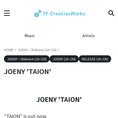
Music
Artists
HOME
>
JOENY – Release (zh-CN)
>
JOENY – Release (zh-CN)
JOENY (zh-CN)
RELEASE (zh-CN)
JOENY 'TAION'
JOENY 'TAION'
"TAION" is out now.