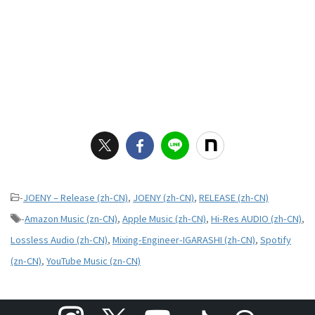
-
JOENY – Release (zh-CN)
,
JOENY (zh-CN)
,
RELEASE (zh-CN)
-
Amazon Music (zn-CN)
,
Apple Music (zh-CN)
,
Hi-Res AUDIO (zh-CN)
,
Lossless Audio (zh-CN)
,
Mixing-Engineer-IGARASHI (zh-CN)
,
Spotify
(zn-CN)
,
YouTube Music (zn-CN)