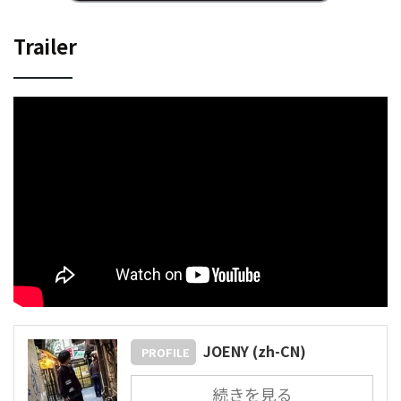
Trailer
JOENY (zh-CN)
PROFILE
続きを見る