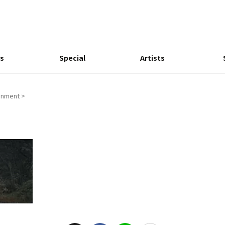
s
Special
Artists
enment
>