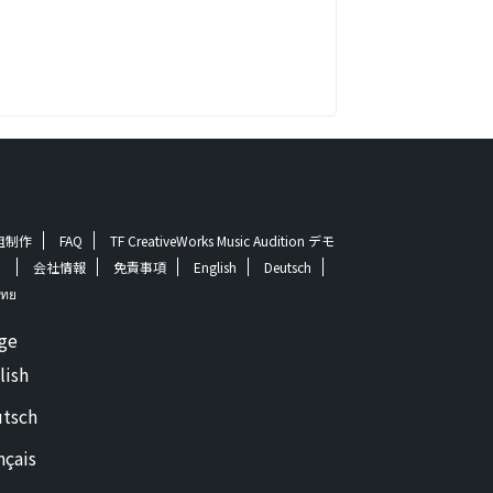
番組制作
FAQ
TF CreativeWorks Music Audition デモ
！
会社情報
免責事項
English
Deutsch
ทย
ge
lish
tsch
nçais