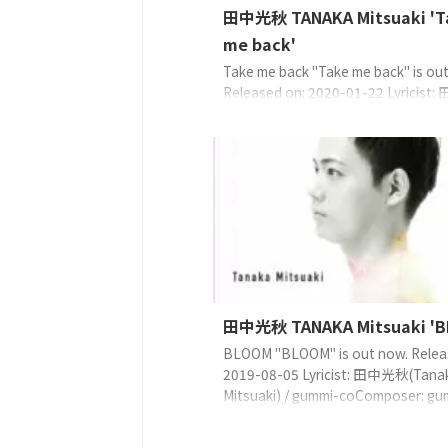
田中光秋 TANAKA Mitsuaki 'T
me back'
Take me back "Take me back" is ou
Released on: 2020-01-22 Lyricis
(Tanaka Mitsuaki) / gummi-coComp
gummi-coArranger: 水野晴丸(Mizun
Haruma) 歌詞來自這裡（日語） ©20
CreativeWorks℗2020 TF CreativeW
Streaming Download
https://youtu.be/eOF_U-hTr ...
田中光秋 TANAKA Mitsuaki 'B
BLOOM "BLOOM" is out now. Relea
2019-08-05 Lyricist: 田中光秋(Tana
Mitsuaki) / gummi-coComposer: gu
coArranger:五十嵐耕平(Igarashi Kou
詞來自這裡（日語） ©2019 TF