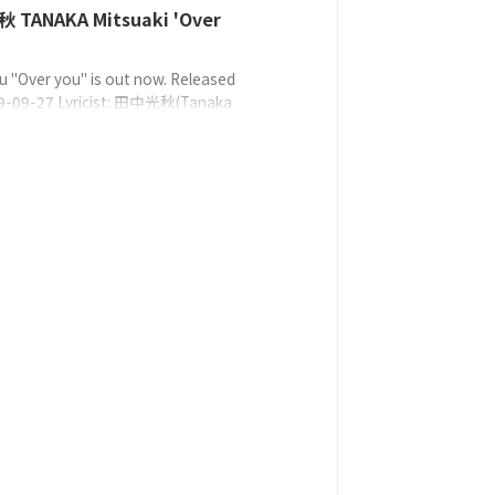
TANAKA Mitsuaki 'Over
u "Over you" is out now. Released
19-09-27 Lyricist: 田中光秋(Tanaka
i) / gummi-coComposer: gummi-
nger: daice case 歌詞來自這裡（日
19 TF CreativeWorks℗2019 TF
eWorks Streaming Download Trailer
/youtu.be/P6xrz8uAnT4