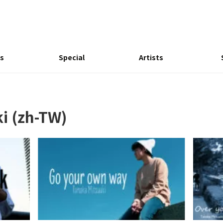
s
Special
Artists
i (zh-TW)