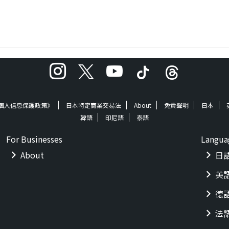
orks
CreativeWorks℗2019 TF CreativeWorks
Streaming Video
eo http
https://youtu.be/pqJ4QEQfMTs
《個人信息保護政策》
日本特定商業交易法
About
免責聲明
日本
韓語
印尼語
泰語
For Businesses
Langua
About
日
英
德
法