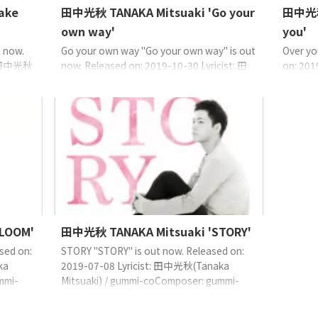
ake
田中光秋 TANAKA Mitsuaki 'Go your
田中光秋 
own way'
you'
t now.
Go your own way "Go your own way" is out
Over yo
t: 田中光秋
now. Released on: 2019-10-30 Lyricist: 田
on: 20
oser:
中光秋(Tanaka Mitsuaki) / gummi-
Mitsuak
o
coComposer: gummi-coArranger: 五十嵐耕
coArra
20 TF
平(Igarashi Kouhei) 歌詞來自這裡（日語）
語） ©20
orks
©2019 TF CreativeWorks℗2019 TF
Creativ
CreativeWorks Streaming Download Trailer
https:/
https://y ...
LOOM'
田中光秋 TANAKA Mitsuaki 'STORY'
sed on:
STORY "STORY" is out now. Released on:
ka
2019-07-08 Lyricist: 田中光秋(Tanaka
mmi-
Mitsuaki) / gummi-coComposer: gummi-
hei) 歌
coArranger:五十嵐耕平(Igarashi Kouhei) 歌
詞來自這裡（日語） ©2019 TF