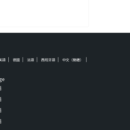
英語
德國
法語
西班牙語
中文（簡體）
ge
語
語
語
語