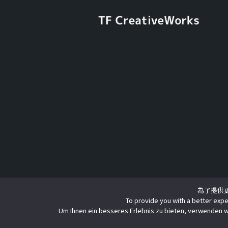
為了提供更
To provide you with a better expe
Um Ihnen ein besseres Erlebnis zu bieten, verwenden w