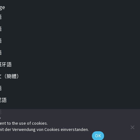
ge
語
語
語
語
班牙語
文（簡體）
語
尼語
語
e。
ent to the use of cookies.
 mit der Verwendung von Cookies einverstanden.
OK