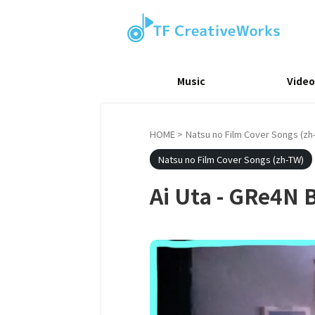
Music
Video
HOME
>
Natsu no Film Cover Songs (zh
Natsu no Film Cover Songs (zh-TW)
Ai Uta - GRe4N 