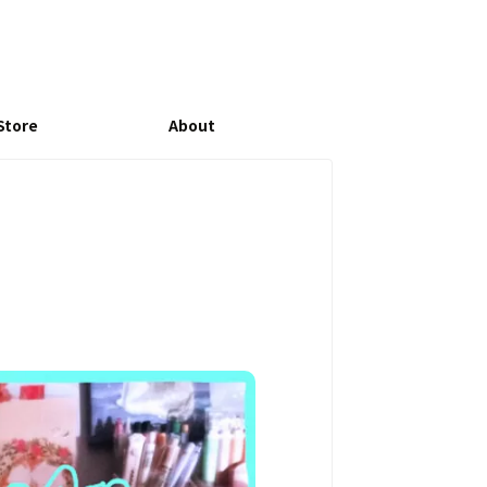
Store
About