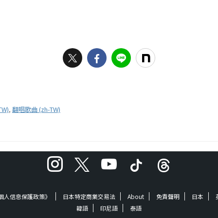
TW)
,
翻唱歌曲 (zh-TW)
《個人信息保護政策》
日本特定商業交易法
About
免責聲明
日本
韓語
印尼語
泰語