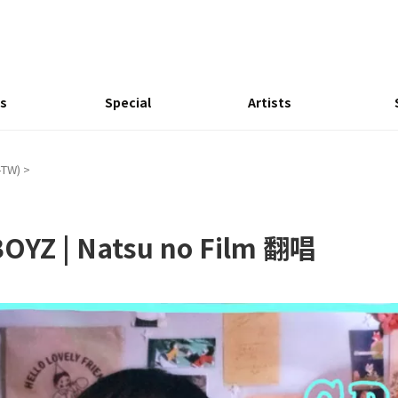
s
Special
Artists
-TW)
>
BOYZ | Natsu no Film 翻唱