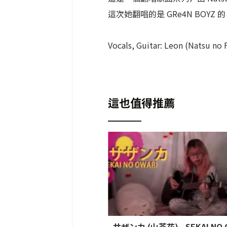
這次她翻唱的是 GRe4N BOYZ 的「
Vocals, Guitar: Leon (Natsu no 
這也值得推薦
サザンカ (山茶花) - SEKAI NO 