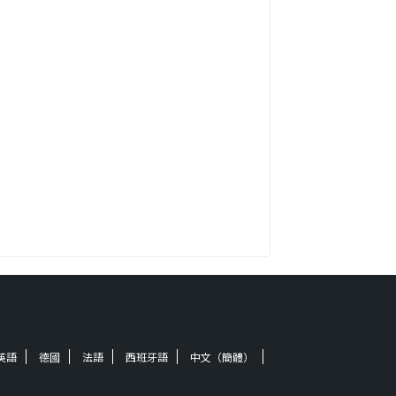
英語
德國
法語
西班牙語
中文（簡體）