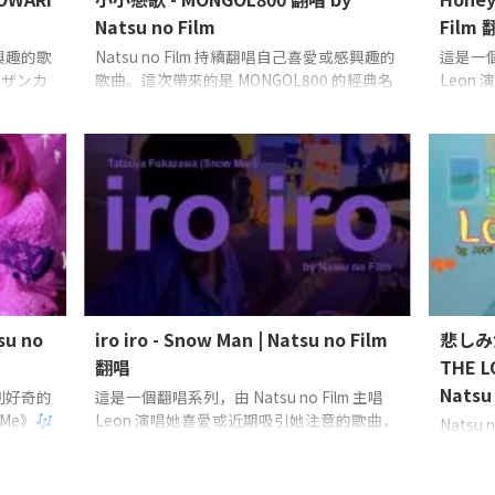
Natsu no Film
Film 
感興趣的歌
Natsu no Film 持續翻唱自己喜愛或感興趣的
這是一個翻
《サザンカ
歌曲。這次帶來的是 MONGOL800 的經典名
Leon
Film
曲《小小戀歌》
主唱 & 吉他：Natsu
她的房
no Film
WATWIN
他：Leon
su no
iro iro - Snow Man | Natsu no Film
悲しみが
翻唱
THE 
Natsu
感到好奇的
這是一個翻唱系列，由 Natsu no Film 主唱
 Me》
Leon 演唱她喜愛或近期吸引她注意的歌曲，
Nats
並直接在她的房間錄製完成。這次她翻唱的
曲。這
是 Snow Man 的〈iro iro〉
主唱、吉他：
主唱： 
Leon（Natsu no Film）