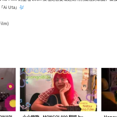
Ai Uta」
Film)
OWARI
小小戀歌 - MONGOL800 翻唱 by
Honey,