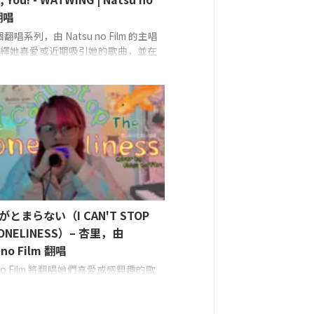
翻唱
唱系列，由 Natsu no Film 的主唱
 演繹她喜愛或近期吸引她的歌曲，並在
間內錄製完成。這次她翻唱的是
G 的「Honey, You!」
人聲、吉
 (Natsu no Film)
とまらない（I CAN'T STOP
LONELINESS）– 杏里，由
 no Film 翻唱
u no Film 將翻唱她們喜愛或感興趣的歌
次是杏里的《悲しみがとまらない》
Natsu no Film