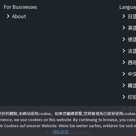
For Businesses
Langua
About
日
英
德
法
西
中
韓
印
泰
好的體驗,本網站使用cookie。如果您繼續瀏覽,您將被視為已接受使用cooki
rience, we use cookies on this website. By continuing to browse, you cons
ir Cookies auf unserer Website. Wenn Sie weiter surfen, erklären Sie sich
隱私政策
© 2026 TF CreativeWorks