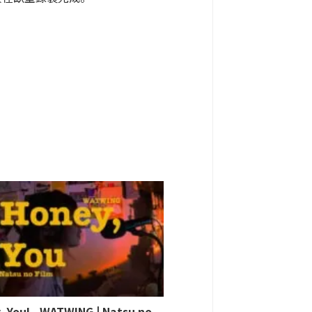
 You! - WATWING | Natsu no