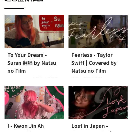
To Your Dream -
Fearless - Taylor
Suran 翻唱 by Natsu
Swift | Covered by
no Film
Natsu no Film
Natsu no Film 會翻唱自己喜歡
這是一個翻唱系列，由 Natsu
或感興趣的歌曲。這次帶來的
no Film 的主唱 Leon 演唱她喜
是 Suran 的〈To Your Dream〉
歡或最近關注的歌曲，並在她
主唱、吉他： Natsu no Film
的房間中錄製完成。這次她翻
唱的是 Taylor Swift 的
「Fearless」
Vocals, Guitar:
Leon (Natsu no Film)
I - Kwon Jin Ah
Lost in Japan -