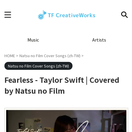
Music
Artists
HOME
>
Natsu no Film Cover Songs (zh-TW)
>
Natsu no Film Cover Songs (zh-TW)
Fearless - Taylor Swift | Covered
by Natsu no Film