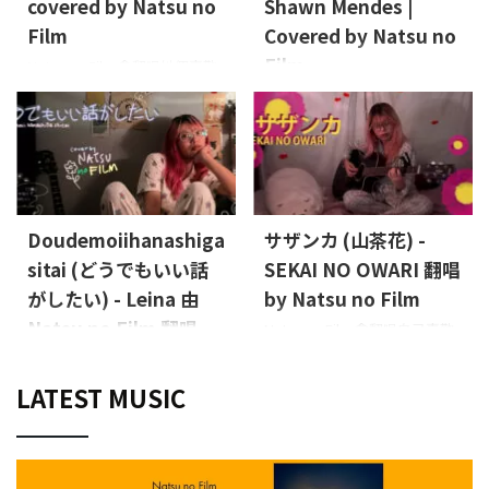
covered by Natsu no
Shawn Mendes |
Film
Covered by Natsu no
Film
Natsu no Film 會翻唱她們喜歡
或感興趣的歌曲。這次是 Kwon
這是一個由 Natsu no Film 主唱
Jin Ah 的《I》
主唱：Natsu
Leon 演唱她喜愛或近期關注歌
no Film
曲的翻唱系列，全部在她的臥
室中錄製完成。這次帶來的是
Shawn Mendes 的〈Lost in
Japan〉
Vocals, Guitar:
Leon (Natsu no Film)
Doudemoiihanashiga
サザンカ (山茶花) -
sitai (どうでもいい話
SEKAI NO OWARI 翻唱
がしたい) - Leina 由
by Natsu no Film
Natsu no Film 翻唱
Natsu no Film 會翻唱自己喜歡
或感興趣的歌曲。這次是 SEKAI
Natsu no Film 將會翻唱她們喜
NO OWARI 的《サザンカ (山茶
愛或感興趣的歌曲。這次的選
LATEST MUSIC
花)》
主唱、吉他： Natsu
曲是 Leina 的
no Film
“Doudemoiihanashigasitai (ど
うでもいい話がしたい)”
主
唱：Natsu no Film