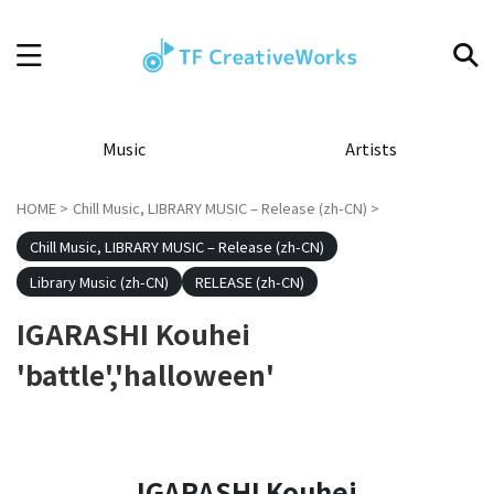
Music
Artists
HOME
>
Chill Music, LIBRARY MUSIC – Release (zh-CN)
>
Chill Music, LIBRARY MUSIC – Release (zh-CN)
Library Music (zh-CN)
RELEASE (zh-CN)
IGARASHI Kouhei
'battle','halloween'
IGARASHI Kouhei