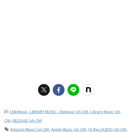
-
Chill Music, LIBRARY MUSIC – Release (zh-CN)
,
Library Music (zh-
CN)
,
RELEASE (zh-CN)
-
Amazon Music (zn-CN)
,
Apple Music (zh-CN)
,
Hi-Res AUDIO (zh-CN)
,