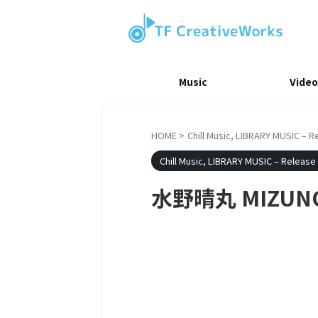
Music
Video
HOME
>
Chill Music, LIBRARY MUSIC – R
Chill Music, LIBRARY MUSIC – Release
水野晴丸 MIZUNO 