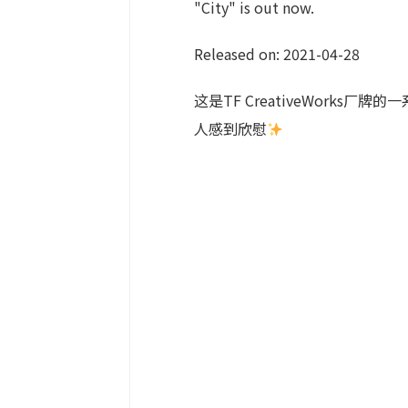
"City" is out now.
Released on: 2021-04-28
这是TF CreativeWork
人感到欣慰