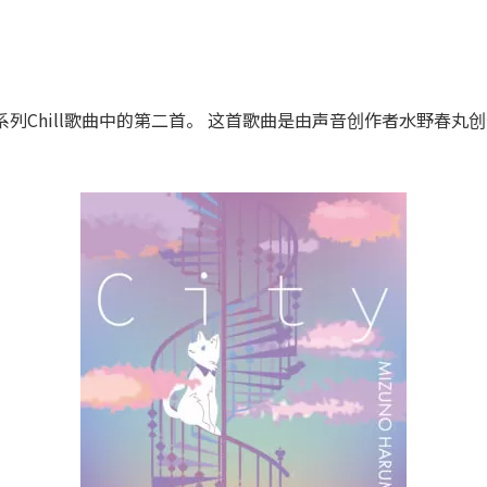
s厂牌的一系列Chill歌曲中的第二首。 这首歌曲是由声音创作者水野