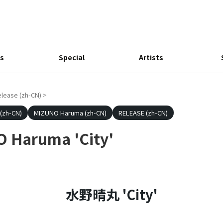
s
Special
Artists
elease (zh-CN)
>
 (zh-CN)
MIZUNO Haruma (zh-CN)
RELEASE (zh-CN)
Haruma 'City'
水野晴丸 'City'