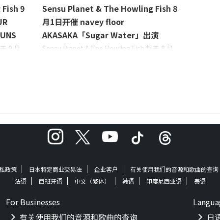
Fish 9
Sensu Planet & The Howling Fish 8
UR
月1日开催 navey floor
GUNS
AKASAKA「Sugar Water」出演
将于 9 月
Sensu Planet & The Howling Fish 将于 8 月
出新西兰乐
1 日星期四在东京 navey floor AKASAKA 的
After
navey floor 预演 "Sugar Water"！ 点击本页
日在东京立
底部的红色按钮预订。 navey floor
 TOUR
AKASAKA 「navey floor pre. 『Sugar
 日期：
Water』」 日期：2024 年 8 月 1 日星期四开
30 /
放时间：17:30 / 开始时间：18:00地点：东
ABEL
京都港区赤坂 2-14-1 赤坂三野会馆 navey
floor AK ...
私政策
日本特定商业交易法
企业客户
有关使用我们的音源和歌曲的查询
法语
西班牙语
中文（繁体）
韩语
印度尼西亚语
泰语
For Businesses
Langua
有关使用我们的音源和歌曲的查询
日