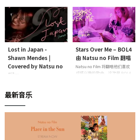
我们带来了 Yuuri 的
no Film 的主唱 Leon 演唱她喜
《Shutter》 的翻唱版本
主
欢或最近吸引她注意的歌曲，
唱、吉他： Natsu no Film
直接在她的卧室录制。这次她
翻唱的是 ONE OK ROCK 的
《Heartache》
Vocals,
Guitar: Leon (Natsu no Film)
Lost in Japan -
Stars Over Me – BOL4
Shawn Mendes |
由 Natsu no Film 翻唱
Covered by Natsu no
Natsu no Film 将翻唱他们喜欢
或感兴趣的歌曲。这次是 BOL4
Film
的《Stars Over Me》
演
这是一个由 Natsu no Film 主唱
唱，吉他：Natsu no Film
Leon 带来的翻唱系列，她演唱
最新音乐
自己喜爱的或近期关注的歌
曲，全部在卧室中完成录制。
本次带来的是 Shawn Mendes
的《Lost in Japan》
Vocals,
Guitar: Leon (Natsu no Film)