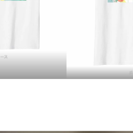
ィース
メ