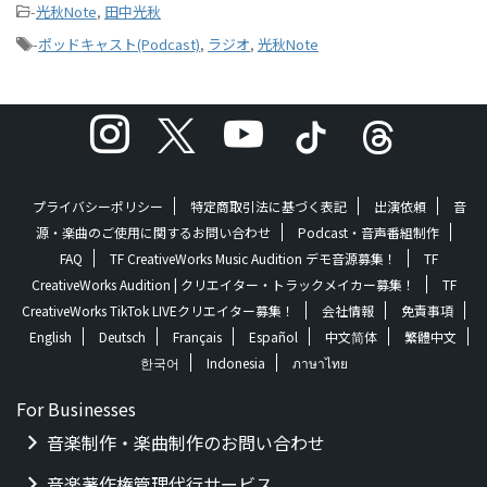
-
光秋Note
,
田中光秋
-
ポッドキャスト(Podcast)
,
ラジオ
,
光秋Note
プライバシーポリシー
特定商取引法に基づく表記
出演依頼
音
源・楽曲のご使用に関するお問い合わせ
Podcast・音声番組制作
FAQ
TF CreativeWorks Music Audition デモ音源募集！
TF
CreativeWorks Audition | クリエイター・トラックメイカー募集！
TF
CreativeWorks TikTok LIVEクリエイター募集！
会社情報
免責事項
English
Deutsch
Français
Español
中文简体
繁體中文
한국어
Indonesia
ภาษาไทย
For Businesses
音楽制作・楽曲制作のお問い合わせ
音楽著作権管理代行サービス