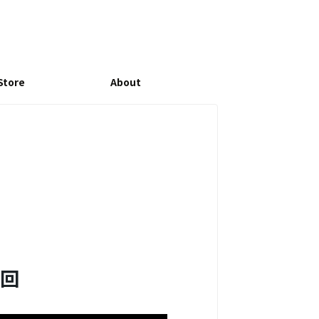
Store
About
」
送回