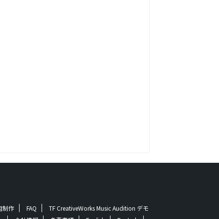
番組制作
FAQ
TF CreativeWorks Music Audition デモ