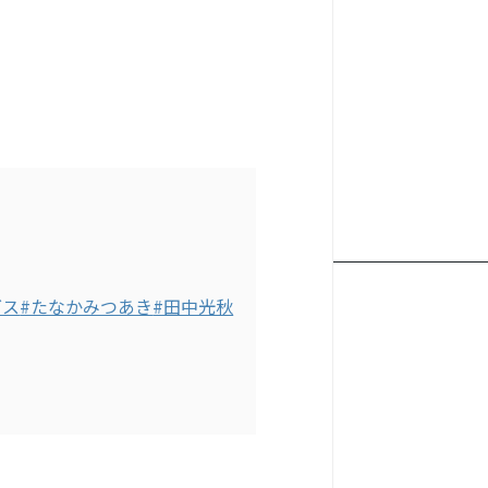
ダス
#たなかみつあき
#田中光秋