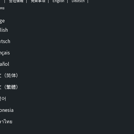
！
会社情報
免責事項
English
Deutsch
ทย
ge
lish
tsch
nçais
añol
文（简体）
文（繁體）
국어
onesia
ษาไทย