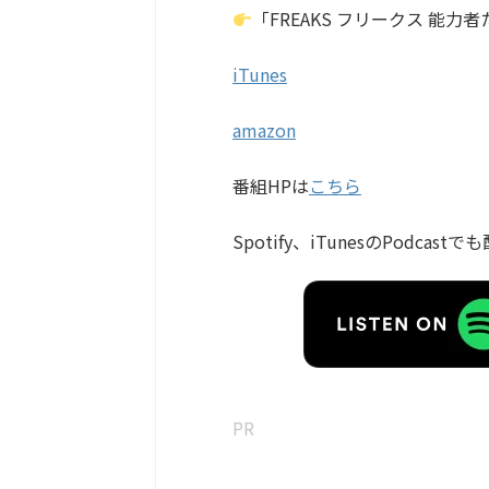
「FREAKS フリークス 能力
iTunes
amazon
番組HPは
こちら
Spotify、iTunesのPodcast
PR