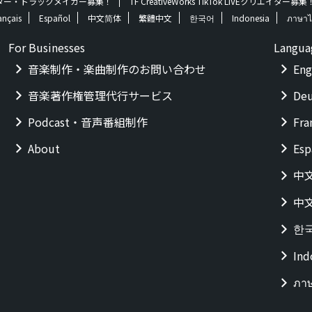
 | クリエイター・トラックメイカー募集！
TF CreativeWorks TikTok LIVEクリエイター募集
ançais
Español
中文简体
繁體中文
한국어
Indonesia
ภาษาไ
For Businesses
Langua
音楽制作・楽曲制作のお問い合わせ
Eng
音楽著作権管理代行サービス
Deu
Podcast・音声番組制作
Fra
About
Esp
中
中
한
Ind
ภา