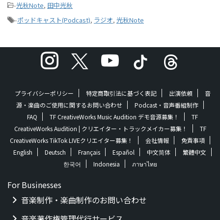
-
光秋Note
,
田中光秋
-
ポッドキャスト(Podcast)
,
ラジオ
,
光秋Note
プライバシーポリシー
特定商取引法に基づく表記
出演依頼
音
源・楽曲のご使用に関するお問い合わせ
Podcast・音声番組制作
FAQ
TF CreativeWorks Music Audition デモ音源募集！
TF
CreativeWorks Audition | クリエイター・トラックメイカー募集！
TF
CreativeWorks TikTok LIVEクリエイター募集！
会社情報
免責事項
English
Deutsch
Français
Español
中文简体
繁體中文
한국어
Indonesia
ภาษาไทย
For Businesses
音楽制作・楽曲制作のお問い合わせ
音楽著作権管理代行サービス